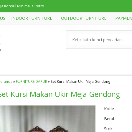
ja Konsul Minimalis Retro
 US
INDOOR FURNITURE
OUTDOOR FURNITURE
PAYMEN
t Kamar Klasik Mewah
tak Angpao Murah IJ-04 Furniture Pelaminan Mewah
an Minimalis Jati
 Kursi Meja Bar Industrial
fa Minimalis 2 Seater
an Minimalis Jati Big Sale
Beranda
»
FURNITURE DAPUR
»
Set Kursi Makan Ukir Meja Gendong
Set Kursi Makan Ukir Meja Gendong
t Sofa Tamu Sudut
Kode
Berat
Stok