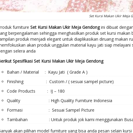
Set Kursi Makan Ukir Meja 
Produk furniture
Set Kursi Makan Ukir Meja Gendong
ini dibuat dengan
yang berpengalaman sehingga menghasilkan produk set kursi makan b
tampilan produk menjadi elegant untuk diaplikasikan diruang makan 
emfokuskan akan produk unggulan material kayu jati siap melayani s
dengan selera anda
erikut Spesifikasi Set Kursi Makan Ukir Meja Gendong
Bahan / Material : Kayu Jati ( Grade A )
Finishing : Custom / ( sesuai sampel picture)
Code Products : IJ – 180
Quality : High Quality Furniture Indonesia
Formasi : Sesuai Sampel Picture
Tambahan : Untuk produk jok kami menggunakan Busa Roy
anyak akan pilihan model furniture yang bisa anda pesan selain kurs