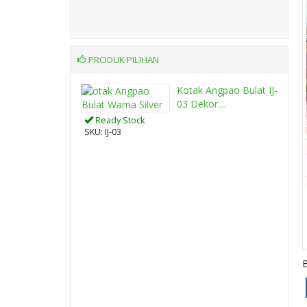
PRODUK PILIHAN
 Minimalis Putih
Kotak Angpao Bulat IJ-
03 Dekor....
dy Stock
Ready Stock
SKU: IJ-03