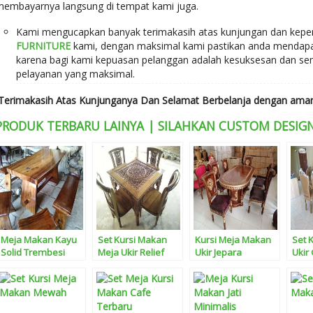
membayarnya langsung di tempat kami juga.
Kami mengucapkan banyak terimakasih atas kunjungan dan kep
FURNITURE
kami, dengan maksimal kami pastikan anda mendapat
karena bagi kami kepuasan pelanggan adalah kesuksesan dan se
pelayanan yang maksimal.
Terimakasih Atas Kunjunganya Dan Selamat Berbelanja dengan aman
PRODUK TERBARU LAINYA | SILAHKAN CUSTOM DESIGN
Meja Makan Kayu
Set Kursi Makan
Kursi Meja Makan
Set 
Solid Trembesi
Meja Ukir Relief
Ukir Jepara
Ukir