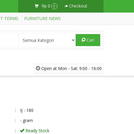
Rp 0
Checkout
0
T TERMS
FURNITURE NEWS
Cari
Open at Mon - Sat: 9:00 - 16:00
:
IJ - 180
:
- gram
:
Ready Stock