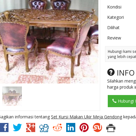
Kondisi
Kategori
Dilihat
Review
Hubungi kami s
yang lebih cepat
INFO
Silahkan meng
harga produk in
Hubungi 
Bagikan informasi tentang
Set Kursi Makan Ukir Meja Gendong
kepada