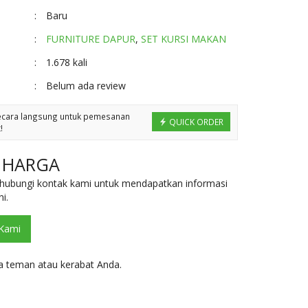
:
Baru
:
FURNITURE DAPUR
,
SET KURSI MAKAN
:
1.678 kali
:
Belum ada review
ecara langsung untuk pemesanan
QUICK ORDER
!
 HARGA
hubungi kontak kami untuk mendapatkan informasi
i.
Kami
 teman atau kerabat Anda.