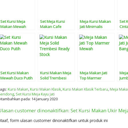
Set Kursi Meja
Set Meja Kursi
Meja Kursi Makan
Set 
Makan Mewah
Makan Cafe
Jati Minimalis
Cint
Terbaru
Set Kursi Makan
Kursi Makan Meja
Meja Makan Jati
Meja
Mewah Duco Putih
Solid Trembesi
Top Marmer
Jumb
Ready Stock
Tags:
Kursi Makan
,
Kursi Makan Klasik
,
Kursi Makan Klasik Terbaru
,
Meja Makan
Gendong
,
Set Kursi Meja Kayu Jati
itambahkan pada: 14 January 2020
Ulasan customer dinonaktifkan: Set Kursi Makan Ukir Me
aaf, form ulasan customer dinonaktifkan untuk produk ini