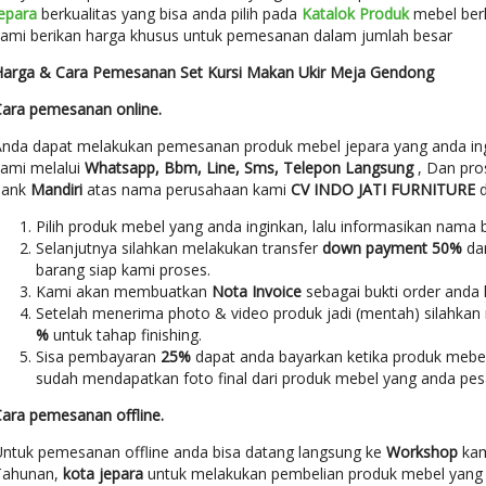
Jepara
berkualitas yang bisa anda pilih pada
Katalok Produk
mebel ber
kami berikan harga khusus untuk pemesanan dalam jumlah besar
Harga & Cara Pemesanan Set Kursi Makan Ukir Meja Gendong
Cara pemesanan online.
Anda dapat melakukan pemesanan produk mebel jepara yang anda i
kami melalui
Whatsapp, Bbm, Line, Sms, Telepon Langsung
, Dan pro
bank
Mandiri
atas nama perusahaan kami
CV INDO JATI FURNITURE
d
Pilih produk mebel yang anda inginkan, lalu informasikan nama
Selanjutnya silahkan melakukan transfer
down payment 50%
da
barang siap kami proses.
Kami akan membuatkan
Nota Invoice
sebagai bukti order anda
Setelah menerima photo & video produk jadi (mentah) silahka
%
untuk tahap finishing.
Sisa pembayaran
25%
dapat anda bayarkan ketika produk mebel
sudah mendapatkan foto final dari produk mebel yang anda pes
Cara pemesanan offline.
Untuk pemesanan offline anda bisa datang langsung ke
Workshop
kami
Tahunan,
kota jepara
untuk melakukan pembelian produk mebel yang