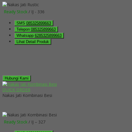
Ready Stock
/ IJ - 336
SMS
085325899663
Telepon
085325899663
Whatsapp
6285325899663
Lihat Detail Produk
Hubungi Kami
QUICK ORDER
Nakas Jati Kombinasi Besi
Ready Stock
/ IJ – 327