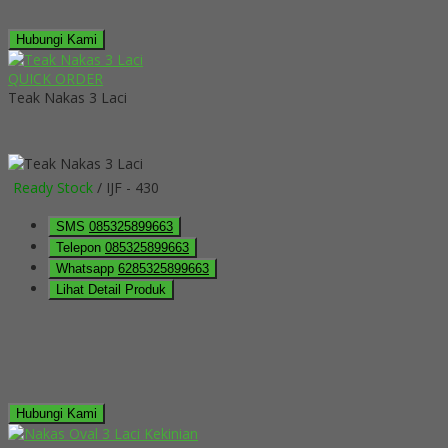
Hubungi Kami
QUICK ORDER
Teak Nakas 3 Laci
Ready Stock
/ IJF - 430
SMS
085325899663
Telepon
085325899663
Whatsapp
6285325899663
Lihat Detail Produk
Hubungi Kami