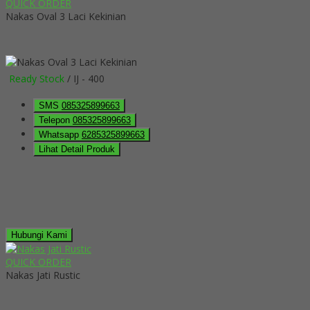
QUICK ORDER
Nakas Oval 3 Laci Kekinian
Ready Stock
/ IJ - 400
SMS
085325899663
Telepon
085325899663
Whatsapp
6285325899663
Lihat Detail Produk
Hubungi Kami
QUICK ORDER
Nakas Jati Rustic