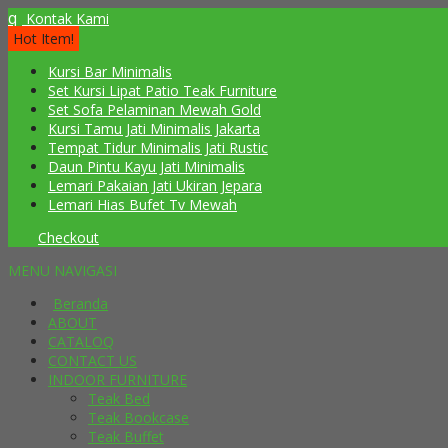
q
Kontak Kami
Hot Item!
Kursi Bar Minimalis
Set Kursi Lipat Patio Teak Furniture
Set Sofa Pelaminan Mewah Gold
Kursi Tamu Jati Minimalis Jakarta
Tempat Tidur Minimalis Jati Rustic
Daun Pintu Kayu Jati Minimalis
Lemari Pakaian Jati Ukiran Jepara
Lemari Hias Bufet Tv Mewah
Checkout
MENU NAVIGASI
Beranda
ABOUT
CATALOQ
CONTACT US
INDOOR FURNITURE
Teak Bed
Teak Bookcase
Teak Buffet