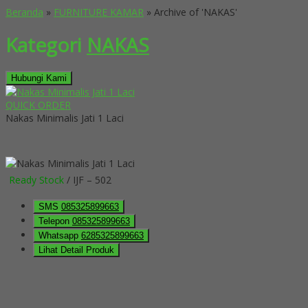
Beranda
»
FURNITURE KAMAR
»
Archive of 'NAKAS'
Kategori
NAKAS
Hubungi Kami
QUICK ORDER
Nakas Minimalis Jati 1 Laci
Ready Stock
/ IJF – 502
SMS
085325899663
Telepon
085325899663
Whatsapp
6285325899663
Lihat Detail Produk