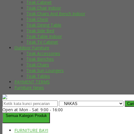
Teak Cabinet
Teak Chair Indoor
Teak Chairs And Bench Indoor
Teak Chest
Teak Dining Table
Teak Side Bed
Teak Table Indoor
Teak TV Cabinet
Outdoor Furniture
Teak Accessories
Teak Benches
Teak Chairs
Teak Sun Loungers
Teak Tables
PAYMENT TERMS
Furniture News
Cari
Open at Mon - Sat: 9:00 - 16:00
Semua Kategori Produk
FURNITURE BAYI