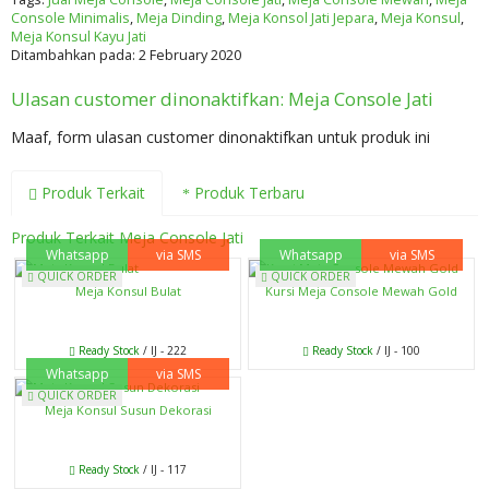
Console Minimalis
,
Meja Dinding
,
Meja Konsol Jati Jepara
,
Meja Konsul
,
Meja Konsul Kayu Jati
Ditambahkan pada: 2 February 2020
Ulasan customer dinonaktifkan: Meja Console Jati
Maaf, form ulasan customer dinonaktifkan untuk produk ini
Produk Terkait
Produk Terbaru
Produk Terkait Meja Console Jati
Whatsapp
via SMS
Whatsapp
via SMS
QUICK ORDER
QUICK ORDER
Meja Konsul Bulat
Kursi Meja Console Mewah Gold
Ready Stock
/ IJ - 222
Ready Stock
/ IJ - 100
Whatsapp
via SMS
QUICK ORDER
Meja Konsul Susun Dekorasi
Ready Stock
/ IJ - 117