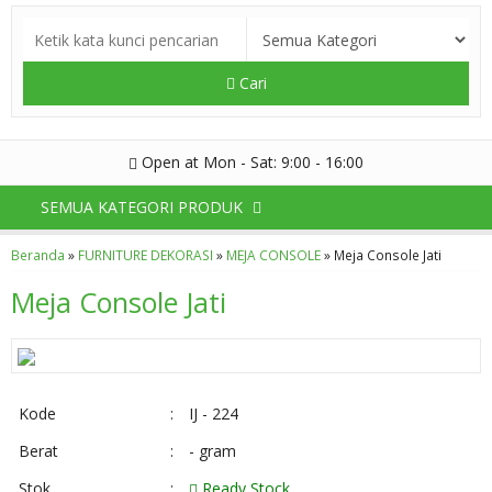
Cari
Open at Mon - Sat: 9:00 - 16:00
SEMUA KATEGORI PRODUK
Beranda
»
FURNITURE DEKORASI
»
MEJA CONSOLE
»
Meja Console Jati
Meja Console Jati
Kode
:
IJ - 224
Berat
:
- gram
Stok
:
Ready Stock