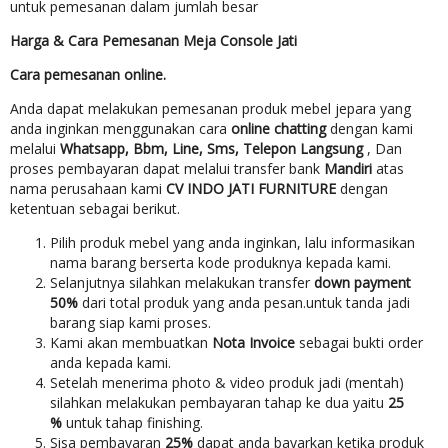
untuk pemesanan dalam jumlah besar
Harga & Cara Pemesanan Meja Console Jati
Cara pemesanan online.
Anda dapat melakukan pemesanan produk mebel jepara yang
anda inginkan menggunakan cara
online chatting
dengan kami
melalui
Whatsapp, Bbm, Line, Sms, Telepon Langsung
, Dan
proses pembayaran dapat melalui transfer bank
Mandiri
atas
nama perusahaan kami
CV INDO JATI FURNITURE
dengan
ketentuan sebagai berikut.
Pilih produk mebel yang anda inginkan, lalu informasikan
nama barang berserta kode produknya kepada kami.
Selanjutnya silahkan melakukan transfer
down payment
50%
dari total produk yang anda pesan.untuk tanda jadi
barang siap kami proses.
Kami akan membuatkan
Nota Invoice
sebagai bukti order
anda kepada kami.
Setelah menerima photo & video produk jadi (mentah)
silahkan melakukan pembayaran tahap ke dua yaitu
25
%
untuk tahap finishing.
Sisa pembayaran
25%
dapat anda bayarkan ketika produk