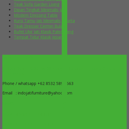
Teak Sofa Garden Living
Dipan Tingkat Minimalis Jati
Modern Dressing Table
Kursi Tamu Jati Minimalis Jakarta
Teak Dresser Cermin Bulat
Bufet Ukir Jati Klasik Palembang
Tempat Tidur Klasik Jepara
OUR LOCATION
Jl. H Aly Syarif Rt 03 Rw 08 Krapyak Tahunan – Jepara-Central Java
– Indonesia
Phone / whatsapp +62 8532 5899 663
Email : indojatifurniture@yahoo.com
SIDEBAR
LINKS
TEAK INDOOR FURNITURE
TEAK OUTDOOR FURNITURE