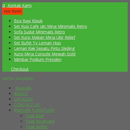
q
Kontak Kami
Hot Item!
Box Bayi Klasik
Set Kusi Cafe Jati Meja Minimalis Retro
Sofa Sudut Minimalis Retro
Set Kursi Makan Meja Ukir Relief
Set Bufet Tv Lemari Hias
Lemari Rak Sepatu Pintu Sleding
Kursi Meja Console Mewah Gold
Mimbar Podium Presiden
Checkout
MENU NAVIGASI
Beranda
ABOUT
CATALOQ
CONTACT US
INDOOR FURNITURE
Teak Bed
Teak Bookcase
Teak Buffet