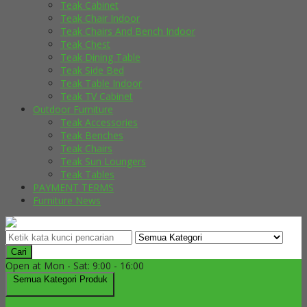
Teak Cabinet
Teak Chair Indoor
Teak Chairs And Bench Indoor
Teak Chest
Teak Dining Table
Teak Side Bed
Teak Table Indoor
Teak TV Cabinet
Outdoor Furniture
Teak Accessories
Teak Benches
Teak Chairs
Teak Sun Loungers
Teak Tables
PAYMENT TERMS
Furniture News
Cari
Open at Mon - Sat: 9:00 - 16:00
Semua Kategori Produk