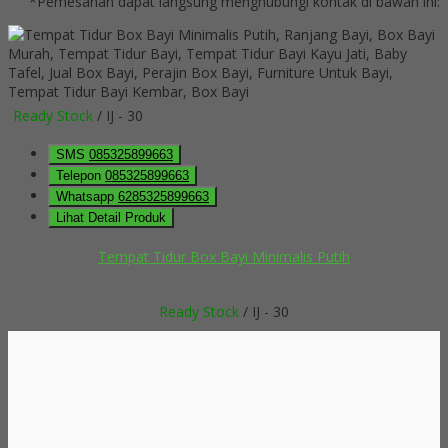
*Pemesanan dapat langsung menghubungi kontak di bawah ini:
Ready Stock
/ IJ - 30
SMS
085325899663
Telepon
085325899663
Whatsapp
6285325899663
Lihat Detail Produk
Tempat Tidur Box Bayi Minimalis Putih
Ready Stock
/ IJ - 30