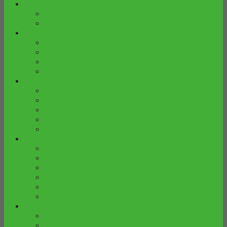
FURNITURE BAYI
BABY TAFEL
BOX BAYI
FURNITURE DAPUR
KURSI BAR
KURSI MAKAN
MEJA MAKAN
SET KURSI MAKAN
FURNITURE DEKORASI
GEBYOK PELAMINAN
KOTAK ANGPAO
KURSI DEKORASI
MEJA CONSOLE
PELENGKAP DEKORASI
FURNITURE KAMAR
LEMARI PAKAIAN
MEJA RIAS
NAKAS
PIGURA CERMIN HIAS
SET KAMAR TIDUR
TEMPAT TIDUR
FURNITURE KANTOR
KURSI KANTOR
MEJA KANTOR