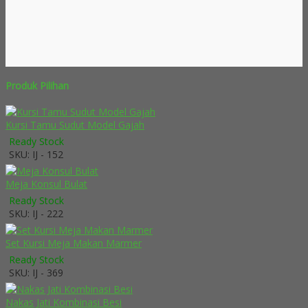
Produk Pilihan
Kursi Tamu Sudut Model Gajah
Ready Stock
SKU: IJ - 152
Meja Konsul Bulat
Ready Stock
SKU: IJ - 222
Set Kursi Meja Makan Marmer
Ready Stock
SKU: IJ - 369
Nakas Jati Kombinasi Besi