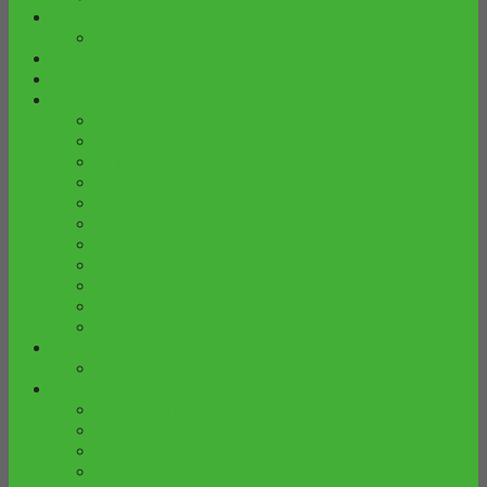
FURNITURE KUSEN PINTU
KUSEN & PINTU
FURNITURE MIMBAR
FURNITURE PELENGKAP
FURNITURE RUANG TAMU
ALMARI JAM HIAS
BUFFET
COFFE TABLE
KURSI TERAS
LEMARI BUKU
LEMARI HIAS
LEMARI PARTISI
LEMARI SEPATU
MEJA TAMU
SET KURSI TAMU
SOFA & KURSI
FURNITURE TAMAN
GAZEBO JEPARA
FURNITURE TREMBESI
BANGKU TREMBESI
KURSI / STOOL
MEJA TREMBESI
SET KURSI MEJA TREMBESI