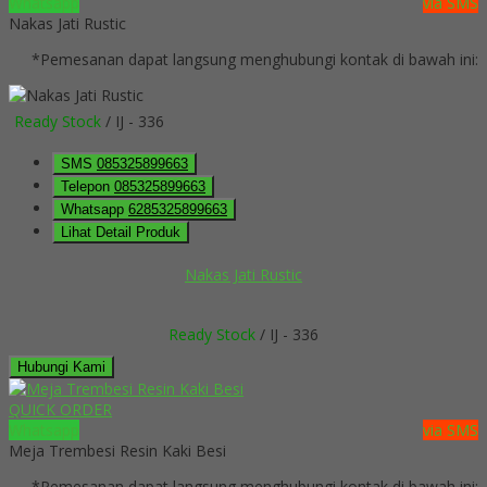
Whatsapp
via SMS
Nakas Jati Rustic
*Pemesanan dapat langsung menghubungi kontak di bawah ini:
Ready Stock
/ IJ - 336
SMS
085325899663
Telepon
085325899663
Whatsapp
6285325899663
Lihat Detail Produk
Nakas Jati Rustic
Ready Stock
/ IJ - 336
Hubungi Kami
QUICK ORDER
Whatsapp
via SMS
Meja Trembesi Resin Kaki Besi
*Pemesanan dapat langsung menghubungi kontak di bawah ini: