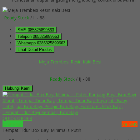
Ready Stock
/ IJ - 88
SMS
085325899663
Telepon
085325899663
Whatsapp
6285325899663
Lihat Detail Produk
Meja Trembesi Resin Kaki Besi
Ready Stock
/ IJ - 88
Hubungi Kami
QUICK ORDER
Whatsapp
via SMS
Tempat Tidur Box Bayi Minimalis Putih