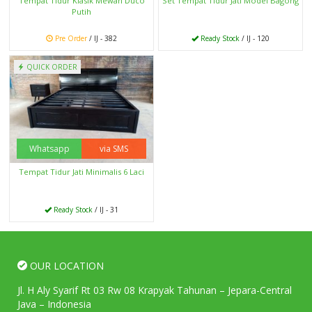
Tempat Tidur Klasik Mewah Duco
Set Tempat Tidur Jati Model Bagong
Putih
Pre Order
/ IJ - 382
Ready Stock
/ IJ - 120
QUICK ORDER
Whatsapp
via SMS
Tempat Tidur Jati Minimalis 6 Laci
Ready Stock
/ IJ - 31
OUR LOCATION
Jl. H Aly Syarif Rt 03 Rw 08 Krapyak Tahunan – Jepara-Central
Java – Indonesia