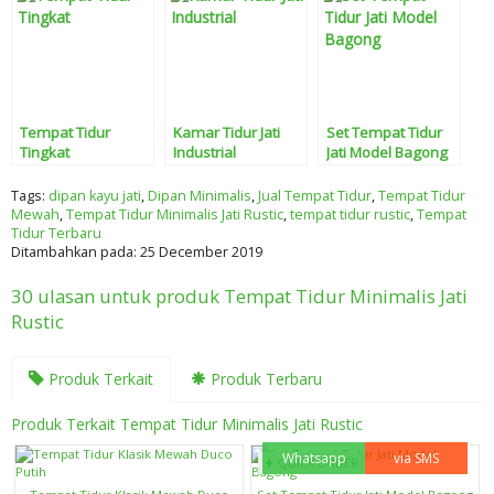
Tempat Tidur
Kamar Tidur Jati
Set Tempat Tidur
Tingkat
Industrial
Jati Model Bagong
Tags:
dipan kayu jati
,
Dipan Minimalis
,
Jual Tempat Tidur
,
Tempat Tidur
Mewah
,
Tempat Tidur Minimalis Jati Rustic
,
tempat tidur rustic
,
Tempat
Tidur Terbaru
Ditambahkan pada: 25 December 2019
30 ulasan untuk produk Tempat Tidur Minimalis Jati
Rustic
Produk Terkait
Produk Terbaru
Produk Terkait Tempat Tidur Minimalis Jati Rustic
Whatsapp
via SMS
QUICK ORDER