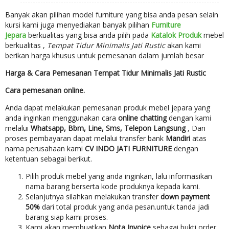
Banyak akan pilihan model furniture yang bisa anda pesan selain
kursi kami juga menyediakan banyak pilihan
Furniture
Jepara
berkualitas yang bisa anda pilih pada
Katalok Produk
mebel
berkualitas ,
Tempat Tidur Minimalis Jati Rustic
akan kami
berikan harga khusus untuk pemesanan dalam jumlah besar
Harga & Cara Pemesanan Tempat Tidur Minimalis Jati Rustic
Cara pemesanan online.
Anda dapat melakukan pemesanan produk mebel jepara yang
anda inginkan menggunakan cara
online chatting
dengan kami
melalui
Whatsapp, Bbm, Line, Sms, Telepon Langsung
, Dan
proses pembayaran dapat melalui transfer bank
Mandiri
atas
nama perusahaan kami
CV INDO JATI FURNITURE
dengan
ketentuan sebagai berikut.
Pilih produk mebel yang anda inginkan, lalu informasikan
nama barang berserta kode produknya kepada kami.
Selanjutnya silahkan melakukan transfer
down payment
50%
dari total produk yang anda pesan.untuk tanda jadi
barang siap kami proses.
Kami akan membuatkan
Nota Invoice
sebagai bukti order