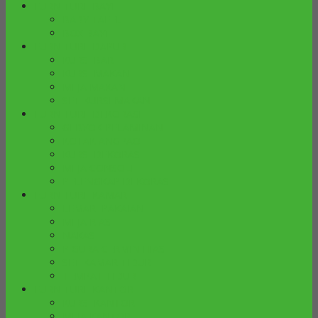
FURNITURE BAYI
BABY TAFEL
BOX BAYI
FURNITURE DAPUR
KURSI BAR
KURSI MAKAN
MEJA MAKAN
SET KURSI MAKAN
FURNITURE DEKORASI
GEBYOK PELAMINAN
KOTAK ANGPAO
KURSI DEKORASI
MEJA CONSOLE
PELENGKAP DEKORASI
FURNITURE KAMAR
LEMARI PAKAIAN
MEJA RIAS
NAKAS
PIGURA CERMIN HIAS
SET KAMAR TIDUR
TEMPAT TIDUR
FURNITURE KANTOR
KURSI KANTOR
MEJA KANTOR