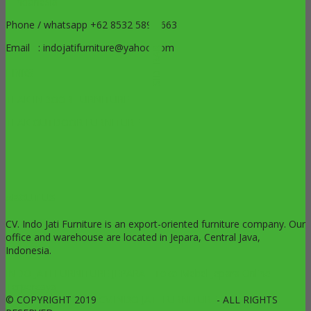
– Indonesia
Phone / whatsapp +62 8532 5899 663
Email : indojatifurniture@yahoo.com
SIDEBAR
LINKS
TEAK INDOOR FURNITURE
TEAK OUTDOOR FURNITURE
ABOUT US
CV. Indo Jati Furniture is an export-oriented furniture company. Our
office and warehouse are located in Jepara, Central Java,
Indonesia.
INDO JATI FURNITURE JEPARA - Toko Mebel Jepara Online
Terpercaya
© COPYRIGHT 2019
CV.INDO JATI FURNITURE
- ALL RIGHTS