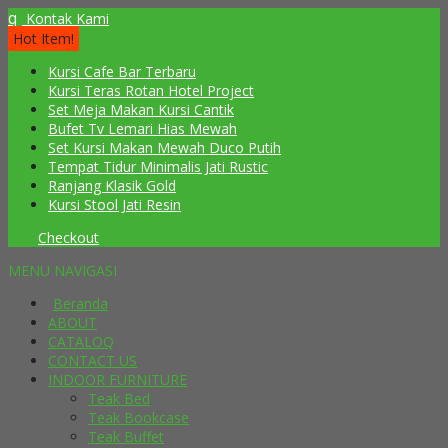
q
Kontak Kami
Hot Item!
Kursi Cafe Bar Terbaru
Kursi Teras Rotan Hotel Project
Set Meja Makan Kursi Cantik
Bufet Tv Lemari Hias Mewah
Set Kursi Makan Mewah Duco Putih
Tempat Tidur Minimalis Jati Rustic
Ranjang Klasik Gold
Kursi Stool Jati Resin
Checkout
MENU NAVIGASI
Beranda
ABOUT
CATALOQ
CONTACT US
INDOOR FURNITURE
Teak Bed
Teak Bookcase
Teak Buffet