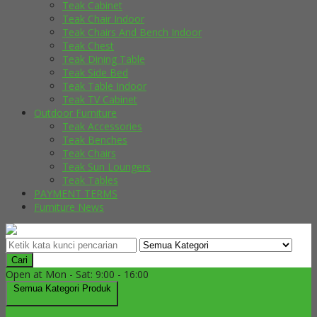
Teak Cabinet
Teak Chair Indoor
Teak Chairs And Bench Indoor
Teak Chest
Teak Dining Table
Teak Side Bed
Teak Table Indoor
Teak TV Cabinet
Outdoor Furniture
Teak Accessories
Teak Benches
Teak Chairs
Teak Sun Loungers
Teak Tables
PAYMENT TERMS
Furniture News
Cari
Open at Mon - Sat: 9:00 - 16:00
Semua Kategori Produk