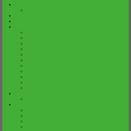
FURNITURE KUSEN PINTU
KUSEN & PINTU
FURNITURE MIMBAR
FURNITURE PELENGKAP
FURNITURE RUANG TAMU
ALMARI JAM HIAS
BUFFET
COFFE TABLE
KURSI TERAS
LEMARI BUKU
LEMARI HIAS
LEMARI PARTISI
LEMARI SEPATU
MEJA TAMU
SET KURSI TAMU
SOFA & KURSI
FURNITURE TAMAN
GAZEBO JEPARA
FURNITURE TREMBESI
BANGKU TREMBESI
KURSI / STOOL
MEJA TREMBESI
SET KURSI MEJA TREMBESI