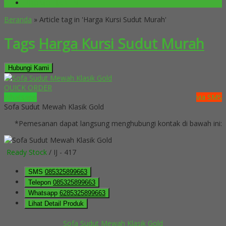
PROMO HARI INI
Beranda
»
Article tag in 'Harga Kursi Sudut Murah'
Tags
Harga Kursi Sudut Murah
Hubungi Kami
QUICK ORDER
Whatsapp
via SMS
Sofa Sudut Mewah Klasik Gold
*Pemesanan dapat langsung menghubungi kontak di bawah ini:
Ready Stock
/ IJ - 417
SMS
085325899663
Telepon
085325899663
Whatsapp
6285325899663
Lihat Detail Produk
Sofa Sudut Mewah Klasik Gold