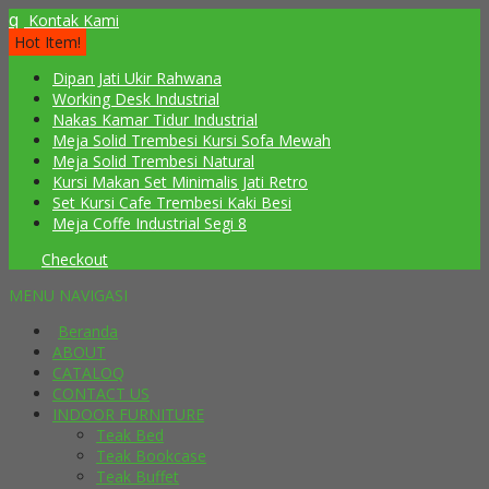
q
Kontak Kami
Hot Item!
Dipan Jati Ukir Rahwana
Working Desk Industrial
Nakas Kamar Tidur Industrial
Meja Solid Trembesi Kursi Sofa Mewah
Meja Solid Trembesi Natural
Kursi Makan Set Minimalis Jati Retro
Set Kursi Cafe Trembesi Kaki Besi
Meja Coffe Industrial Segi 8
Checkout
MENU NAVIGASI
Beranda
ABOUT
CATALOQ
CONTACT US
INDOOR FURNITURE
Teak Bed
Teak Bookcase
Teak Buffet