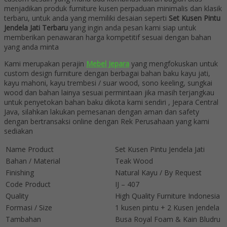
menjadikan produk furniture kusen perpaduan minimalis dan klasik
terbaru, untuk anda yang memiliki desaian seperti
Set Kusen Pintu
Jendela Jati Terbaru
yang ingin anda pesan kami siap untuk
memberikan penawaran harga kompetitif sesuai dengan bahan
yang anda minta
Kami merupakan perajin
Mebel Jepara
yang mengfokuskan untuk
custom design furniture dengan berbagai bahan baku kayu jati,
kayu mahoni, kayu trembesi / suar wood, sono keeling, sungkai
wood dan bahan lainya sesuai permintaan jika masih terjangkau
untuk penyetokan bahan baku dikota kami sendiri , Jepara Central
Java, silahkan lakukan pemesanan dengan aman dan safety
dengan bertransaksi online dengan Rek Perusahaan yang kami
sediakan
Name Product
Set Kusen Pintu Jendela Jati
Bahan / Material
Teak Wood
Finishing
Natural Kayu / By Request
Code Product
IJ – 407
Quality
High Quality Furniture Indonesia
Formasi / Size
1 kusen pintu + 2 Kusen jendela
Tambahan
Busa Royal Foam & Kain Bludru