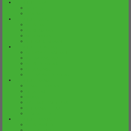
FURNITURE BAYI
BABY TAFEL
BOX BAYI
FURNITURE DAPUR
KURSI BAR
KURSI MAKAN
MEJA MAKAN
SET KURSI MAKAN
FURNITURE DEKORASI
GEBYOK PELAMINAN
KOTAK ANGPAO
KURSI DEKORASI
MEJA CONSOLE
PELENGKAP DEKORASI
FURNITURE KAMAR
LEMARI PAKAIAN
MEJA RIAS
NAKAS
PIGURA CERMIN HIAS
SET KAMAR TIDUR
TEMPAT TIDUR
FURNITURE KANTOR
KURSI KANTOR
MEJA KANTOR