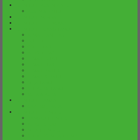
FURNITURE KUSEN PINTU
KUSEN & PINTU
FURNITURE MIMBAR
FURNITURE PELENGKAP
FURNITURE RUANG TAMU
ALMARI JAM HIAS
BUFFET
COFFE TABLE
KURSI TERAS
LEMARI BUKU
LEMARI HIAS
LEMARI PARTISI
LEMARI SEPATU
MEJA TAMU
SET KURSI TAMU
SOFA & KURSI
FURNITURE TAMAN
GAZEBO JEPARA
FURNITURE TREMBESI
BANGKU TREMBESI
KURSI / STOOL
MEJA TREMBESI
SET KURSI MEJA TREMBESI