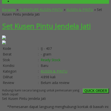
PROMO HARI INI
Beranda
»
FURNITURE KUSEN PINTU
»
KUSEN & PINTU
»
Set
Kusen Pintu Jendela Jati
Set Kusen Pintu Jendela Jati
Kode
:
IJ - 407
Berat
:
- gram
Stok
:
Ready Stock
Kondisi
:
Baru
Kategori
:
KUSEN & PINTU
Dilihat
:
4.898 kali
Review
:
Belum ada review
Hubungi kami secara langsung untuk pemesanan yang
QUICK ORDER
lebih cepat!
Set Kusen Pintu Jendela Jati
*Pemesanan dapat langsung menghubungi kontak di bawah ini: