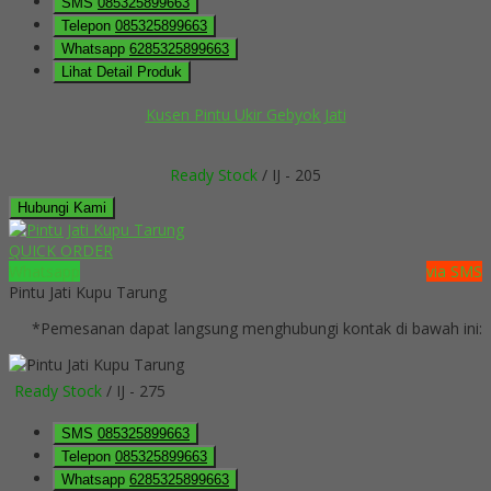
SMS
085325899663
Telepon
085325899663
Whatsapp
6285325899663
Lihat Detail Produk
Kusen Pintu Ukir Gebyok Jati
Ready Stock
/ IJ - 205
Hubungi Kami
QUICK ORDER
Whatsapp
via SMS
Pintu Jati Kupu Tarung
*Pemesanan dapat langsung menghubungi kontak di bawah ini:
Ready Stock
/ IJ - 275
SMS
085325899663
Telepon
085325899663
Whatsapp
6285325899663