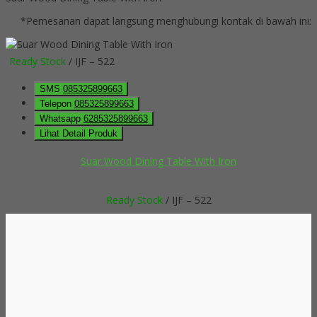
*Pemesanan dapat langsung menghubungi kontak di bawah ini:
Ready Stock
/ IJF – 522
SMS
085325899663
Telepon
085325899663
Whatsapp
6285325899663
Lihat Detail Produk
Suar Wood Dining Table With Iron
Ready Stock
/ IJF – 522