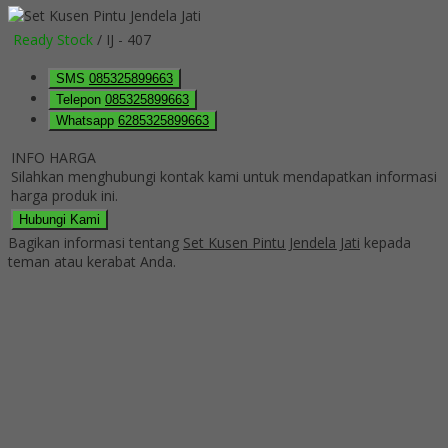
Ready Stock
/ IJ - 407
SMS
085325899663
Telepon
085325899663
Whatsapp
6285325899663
INFO HARGA
Silahkan menghubungi kontak kami untuk mendapatkan informasi
harga produk ini.
Hubungi Kami
Bagikan informasi tentang
Set Kusen Pintu Jendela Jati
kepada
teman atau kerabat Anda.