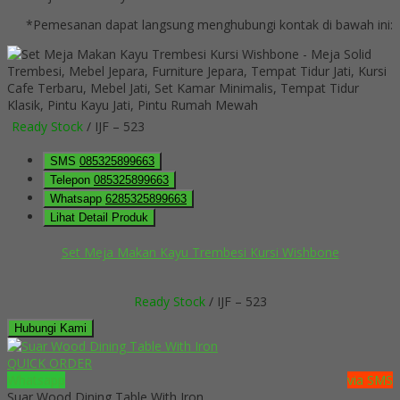
*Pemesanan dapat langsung menghubungi kontak di bawah ini:
Ready Stock
/ IJF – 523
SMS
085325899663
Telepon
085325899663
Whatsapp
6285325899663
Lihat Detail Produk
Set Meja Makan Kayu Trembesi Kursi Wishbone
Ready Stock
/ IJF – 523
Hubungi Kami
QUICK ORDER
Whatsapp
via SMS
Suar Wood Dining Table With Iron