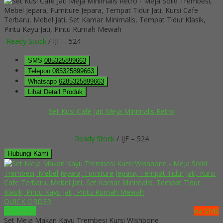
Ready Stock
/ IJF – 524
SMS
085325899663
Telepon
085325899663
Whatsapp
6285325899663
Lihat Detail Produk
Set Kusi Cafe Jati Meja Minimalis Retro
Ready Stock
/ IJF – 524
Hubungi Kami
QUICK ORDER
Whatsapp
via SMS
Set Meja Makan Kayu Trembesi Kursi Wishbone