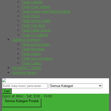
Teak Cabinet
Teak Chair Indoor
Teak Chairs And Bench Indoor
Teak Chest
Teak Dining Table
Teak Side Bed
Teak Table Indoor
Teak TV Cabinet
Outdoor Furniture
Teak Accessories
Teak Benches
Teak Chairs
Teak Sun Loungers
Teak Tables
PAYMENT TERMS
Furniture News
Cari
Open at Mon - Sat: 9:00 - 16:00
Semua Kategori Produk