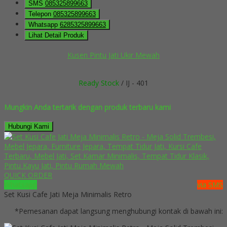
SMS
085325899663
Telepon
085325899663
Whatsapp
6285325899663
Lihat Detail Produk
Kusen Pintu Jati Ukir Mewah
Ready Stock
/ IJ - 401
Mungkin Anda tertarik dengan produk terbaru kami
Hubungi Kami
QUICK ORDER
Whatsapp
via SMS
Set Kusi Cafe Jati Meja Minimalis Retro
*Pemesanan dapat langsung menghubungi kontak di bawah ini: