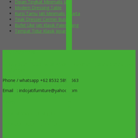
Dipan Tingkat Minimalis Jati
Modern Dressing Table
Kursi Tamu Jati Minimalis Jakarta
Teak Dresser Cermin Bulat
Bufet Ukir Jati Klasik Palembang
Tempat Tidur Klasik Jepara
OUR LOCATION
Jl. H Aly Syarif Rt 03 Rw 08 Krapyak Tahunan – Jepara-Central Java
– Indonesia
Phone / whatsapp +62 8532 5899 663
Email : indojatifurniture@yahoo.com
SIDEBAR
LINKS
TEAK INDOOR FURNITURE
TEAK OUTDOOR FURNITURE