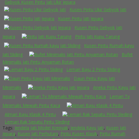
Gebyok Kusen Pintu Jati Ukir Jepara
Kusen Pintu Ukir Gebyok Jati
Kusen Pintu Jati Jepara
Kusen Pintu Gebyok Jati
Jepara
Pintu Jati Kupu Tarung
Kusen Pintu Rumah kayu
Jati Sliding
Bufet
Minimalis Jati Pintu Anyaman Rotan
Lemari Baju 2 Pintu Sliding
Daun Pintu Kayu Jati
Minimalis
Aneka Pintu Kayu Jati
Jepara
Lemari Tv
Minimalis Mewah Pintu Kaca
Almari Baju Klasik 4 Pintu
Lemari Rak Sepatu Pintu Sleding
Tags:
Jendela Jati Model Krepyak
,
Jendela Kayu Jati
,
Kusen Jati
Jepara
,
Kusen Jati Perhutani
,
Pintu Kusen Klasik
,
Pintu Rumah