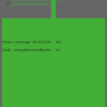
Tempat Tidur Klasik Jepara
OUR LOCATION
Jl. H Aly Syarif Rt 03 Rw 08 Krapyak Tahunan – Jepara-Central Java
– Indonesia
Phone / whatsapp +62 8532 5899 663
Email : indojatifurniture@yahoo.com
SIDEBAR
LINKS
TEAK INDOOR FURNITURE
TEAK OUTDOOR FURNITURE
ABOUT US