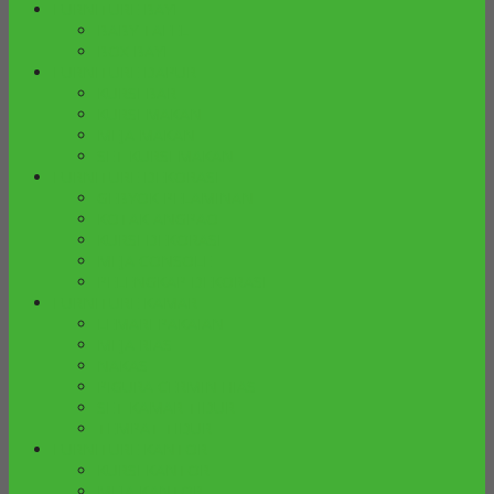
FURNITURE BAYI
BABY TAFEL
BOX BAYI
FURNITURE DAPUR
KURSI BAR
KURSI MAKAN
MEJA MAKAN
SET KURSI MAKAN
FURNITURE DEKORASI
GEBYOK PELAMINAN
KOTAK ANGPAO
KURSI DEKORASI
MEJA CONSOLE
PELENGKAP DEKORASI
FURNITURE KAMAR
LEMARI PAKAIAN
MEJA RIAS
NAKAS
PIGURA CERMIN HIAS
SET KAMAR TIDUR
TEMPAT TIDUR
FURNITURE KANTOR
KURSI KANTOR
MEJA KANTOR