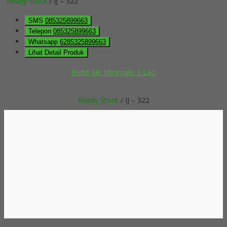
Ready Stock
/ IJ – 322
SMS
085325899663
Telepon
085325899663
Whatsapp
6285325899663
Lihat Detail Produk
Bufet Jati Minimalis 3 Laci
Ready Stock
/ IJ – 322