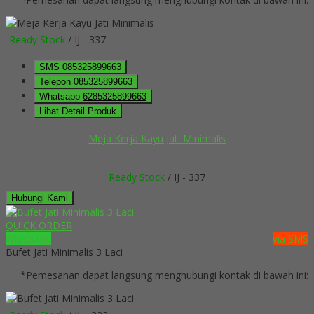
Ready Stock
/ IJ - 337
SMS
085325899663
Telepon
085325899663
Whatsapp
6285325899663
Lihat Detail Produk
Meja Kerja Kayu Jati Minimalis
Ready Stock
/ IJ - 337
Hubungi Kami
QUICK ORDER
Whatsapp
via SMS
Bufet Jati Minimalis 3 Laci
*Pemesanan dapat langsung menghubungi kontak di bawah ini: