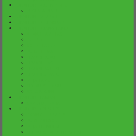
FURNITURE KUSEN PINTU
KUSEN & PINTU
FURNITURE MIMBAR
FURNITURE PELENGKAP
FURNITURE RUANG TAMU
ALMARI JAM HIAS
BUFFET
COFFE TABLE
KURSI TERAS
LEMARI BUKU
LEMARI HIAS
LEMARI PARTISI
LEMARI SEPATU
MEJA TAMU
SET KURSI TAMU
SOFA & KURSI
FURNITURE TAMAN
GAZEBO JEPARA
FURNITURE TREMBESI
BANGKU TREMBESI
KURSI / STOOL
MEJA TREMBESI
SET KURSI MEJA TREMBESI