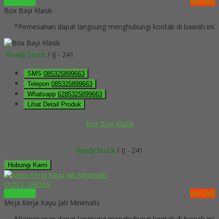
Whatsapp
via SMS
Box Bayi Klasik
*Pemesanan dapat langsung menghubungi kontak di bawah ini:
Ready Stock
/ IJ - 241
SMS
085325899663
Telepon
085325899663
Whatsapp
6285325899663
Lihat Detail Produk
Box Bayi Klasik
Ready Stock
/ IJ - 241
Hubungi Kami
QUICK ORDER
Whatsapp
via SMS
Meja Kerja Kayu Jati Minimalis
*Pemesanan dapat langsung menghubungi kontak di bawah ini: