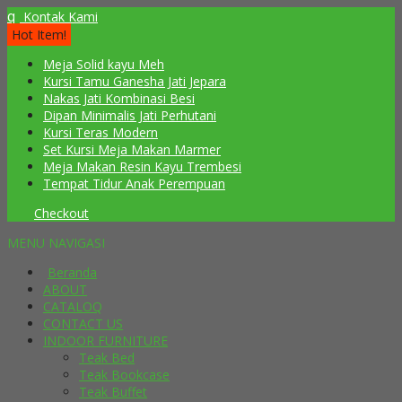
q
Kontak Kami
Hot Item!
Meja Solid kayu Meh
Kursi Tamu Ganesha Jati Jepara
Nakas Jati Kombinasi Besi
Dipan Minimalis Jati Perhutani
Kursi Teras Modern
Set Kursi Meja Makan Marmer
Meja Makan Resin Kayu Trembesi
Tempat Tidur Anak Perempuan
Checkout
MENU NAVIGASI
Beranda
ABOUT
CATALOQ
CONTACT US
INDOOR FURNITURE
Teak Bed
Teak Bookcase
Teak Buffet