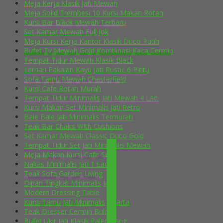
Meja Kerja Klasik Jati Mewah
Meja Solid Trembesi 10 Kursi Makan Rotan
Kursi Bar Black Mewah Terbaru
Set Kamar Mewah Full Jok
Meja Kursi Kerja Kantor Klasik Duco Putih
Bufet Tv Mewah Gold Kombinasi Kaca Cermin
Tempat Tidur Mewah Klasik Black
Lemari Pakaian Kayu Jati Rustic 6 Pintu
Sofa Tamu Mewah Chesterfield
Kursi Cafe Rotan Murah
Tempat Tidur Minimalis Jati Mewah 4 Laci
Kursi Makan Set Minimalis Jati Retro
Bale Bale Jati Minimalis Termurah
Teak Bar Chairs With Cushions
Set Kamar Mewah Classic Duco Gold
Tempat Tidur Set Jati Minimalis Mewah
Meja Makan Kursi Cafe Selly
Nakas Minimalis Jati 1 Laci
Teak Sofa Garden Living
Dipan Tingkat Minimalis Jati
Modern Dressing Table
Kursi Tamu Jati Minimalis Jakarta
Teak Dresser Cermin Bulat
Bufet Ukir Jati Klasik Palembang