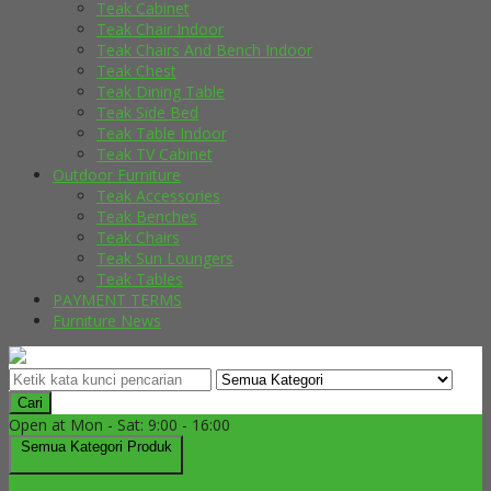
Teak Cabinet
Teak Chair Indoor
Teak Chairs And Bench Indoor
Teak Chest
Teak Dining Table
Teak Side Bed
Teak Table Indoor
Teak TV Cabinet
Outdoor Furniture
Teak Accessories
Teak Benches
Teak Chairs
Teak Sun Loungers
Teak Tables
PAYMENT TERMS
Furniture News
Cari
Open at Mon - Sat: 9:00 - 16:00
Semua Kategori Produk