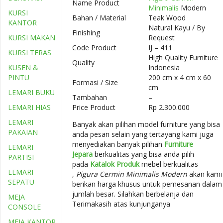
Name Product
Minimalis
Modern
KURSI
Bahan / Material
Teak Wood
KANTOR
Natural Kayu / By
Finishing
KURSI MAKAN
Request
Code Product
IJ – 411
KURSI TERAS
High Quality Furniture
Quality
KUSEN &
Indonesia
PINTU
200 cm x 4 cm x 60
Formasi / Size
cm
LEMARI BUKU
Tambahan
–
LEMARI HIAS
Price Product
Rp 2.300.000
LEMARI
Banyak akan pilihan model furniture yang bisa
PAKAIAN
anda pesan selain yang tertayang kami juga
menyediakan banyak pilihan
Furniture
LEMARI
Jepara
berkualitas yang bisa anda pilih
PARTISI
pada
Katalok Produk
mebel berkualitas
LEMARI
,
Pigura Cermin Minimalis Modern
akan kami
SEPATU
berikan harga khusus untuk pemesanan dalam
jumlah besar. Silahkan berbelanja dan
MEJA
Terimakasih atas kunjunganya
CONSOLE
MEJA KANTOR