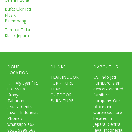
Cermin Bulat
Bufet Ukir Jati
Klasik
Palembang
Tempat Tidur
Klasik Jepara
OUR
LINKS
ABOUT US
LOCATION
TEAK INDOOR
CV. Indo Jati
Jl. H Aly Syarif Rt
FURNITURE
Furniture is an
03 Rw 08
TEAK
export-oriented
Krapyak
OUTDOOR
furniture
Tahunan –
FURNITURE
company. Our
Jepara-Central
office and
Java – Indonesia
warehouse are
Phone /
located in
whatsapp +62
Jepara, Central
8532 5899 663
Java, Indonesia.