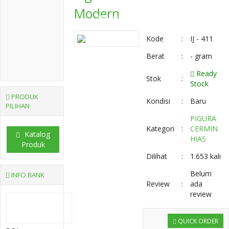
Modern
Mewah
Kode
:
IJ - 411
Teak Coffe Table
Berat
:
- gram
Minimalis
Ready
Stok
:
Stock
PRODUK
Kondisi
:
Baru
PILIHAN
PIGURA
Kategori
:
CERMIN
Katalog
HIAS
Produk
Dilihat
:
1.653 kali
Belum
INFO BANK
Review
:
ada
review
QUICK ORDER