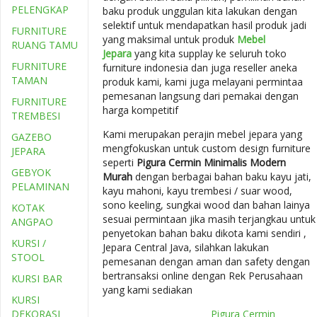
PELENGKAP
baku produk unggulan kita lakukan dengan
selektif untuk mendapatkan hasil produk jadi
FURNITURE
yang maksimal untuk produk
Mebel
RUANG TAMU
Jepara
yang kita supplay ke seluruh toko
FURNITURE
furniture indonesia dan juga reseller aneka
TAMAN
produk kami, kami juga melayani permintaa
pemesanan langsung dari pemakai dengan
FURNITURE
harga kompetitif
TREMBESI
Kami merupakan perajin mebel jepara yang
GAZEBO
mengfokuskan untuk custom design furniture
JEPARA
seperti
Pigura Cermin Minimalis Modern
GEBYOK
Murah
dengan berbagai bahan baku kayu jati,
PELAMINAN
kayu mahoni, kayu trembesi / suar wood,
sono keeling, sungkai wood dan bahan lainya
KOTAK
sesuai permintaan jika masih terjangkau untuk
ANGPAO
penyetokan bahan baku dikota kami sendiri ,
KURSI /
Jepara Central Java, silahkan lakukan
STOOL
pemesanan dengan aman dan safety dengan
bertransaksi online dengan Rek Perusahaan
KURSI BAR
yang kami sediakan
KURSI
DEKORASI
Pigura Cermin