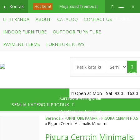
Kontak
q
Hot Item!
Meja Solid Trembesi
Checkout
BERANDA
ABOUT
CATALOQ
CONTACT US
Kami
Kursi Sofa Mewah
INDOOR FURNITURE
OUTDOOR FURNITURE
Kursi Bar Duco Putih
PAYMENT TERMS
FURNITURE NEWS
Lemari Rak Buku
Minimalis
Tempat Tidur Klasik
Cari
Gold
Open at Mon - Sat: 9:00 - 16:00
Kursi Sofa Whing Chair
SEMUA KATEGORI PRODUK
Bufet Jati Laci Anyaman
Beranda
»
FURNITURE KAMAR
»
PIGURA CERMIN HIAS
»
Pigura Cermin Minimalis Modern
Rotan
Pigura Cermin Minimalis
Bale Bale Jati Klasik