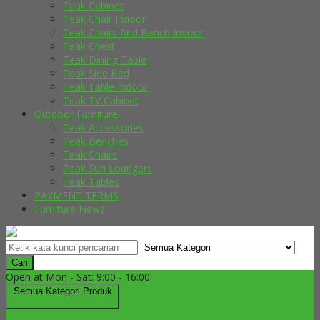
Teak Cabinet
Teak Chair Indoor
Teak Chairs And Bench Indoor
Teak Chest
Teak Dining Table
Teak Side Bed
Teak Table Indoor
Teak TV Cabinet
Outdoor Furniture
Teak Accessories
Teak Benches
Teak Chairs
Teak Sun Loungers
Teak Tables
PAYMENT TERMS
Furniture News
Cari
Open at Mon - Sat: 9:00 - 16:00
Semua Kategori Produk