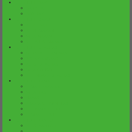
FURNITURE BAYI
BABY TAFEL
BOX BAYI
FURNITURE DAPUR
KURSI BAR
KURSI MAKAN
MEJA MAKAN
SET KURSI MAKAN
FURNITURE DEKORASI
GEBYOK PELAMINAN
KOTAK ANGPAO
KURSI DEKORASI
MEJA CONSOLE
PELENGKAP DEKORASI
FURNITURE KAMAR
LEMARI PAKAIAN
MEJA RIAS
NAKAS
PIGURA CERMIN HIAS
SET KAMAR TIDUR
TEMPAT TIDUR
FURNITURE KANTOR
KURSI KANTOR
MEJA KANTOR