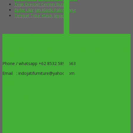
Teak Dresser Cermin Bulat
Bufet Ukir Jati Klasik Palembang
Tempat Tidur Klasik Jepara
OUR LOCATION
Jl. H Aly Syarif Rt 03 Rw 08 Krapyak Tahunan – Jepara-Central Java
– Indonesia
Phone / whatsapp +62 8532 5899 663
Email : indojatifurniture@yahoo.com
SIDEBAR
LINKS
TEAK INDOOR FURNITURE
TEAK OUTDOOR FURNITURE