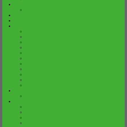
FURNITURE KUSEN PINTU
KUSEN & PINTU
FURNITURE MIMBAR
FURNITURE PELENGKAP
FURNITURE RUANG TAMU
ALMARI JAM HIAS
BUFFET
COFFE TABLE
KURSI TERAS
LEMARI BUKU
LEMARI HIAS
LEMARI PARTISI
LEMARI SEPATU
MEJA TAMU
SET KURSI TAMU
SOFA & KURSI
FURNITURE TAMAN
GAZEBO JEPARA
FURNITURE TREMBESI
BANGKU TREMBESI
KURSI / STOOL
MEJA TREMBESI
SET KURSI MEJA TREMBESI