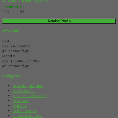
Sofa Sudut Minimalis Retro
Ready Stock
SKU: IJ - 193
Katalog Produk
Info Bank
BCA
Rek.
2471668313
An. ahmad fauzi
Mandiri
Rek.
135-00-0771705-9
An. ahmad fauzi
Categories
ALMARI JAM HIAS
BABY TAFEL
BANGKU TREMBESI
BOX BAYI
BUFFET
COFFE TABLE
FURNITURE BAYI