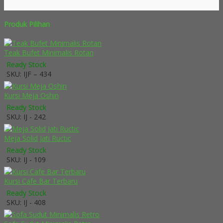
Produk Pilihan
Teak Bufet Minimalis Rotan
Ready Stock
SKU: IJF – 434
Kursi Meja Oshin
Ready Stock
SKU: IJ - 242
Meja Solid Jati Ructic
Ready Stock
SKU: IJ - 109
Kursi Cafe Bar Terbaru
Ready Stock
SKU: IJ - 408