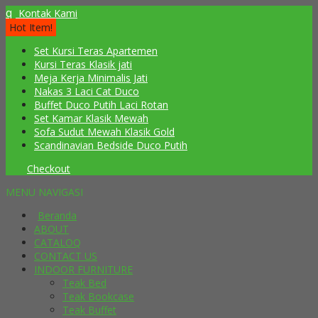
q
Kontak Kami
Hot Item!
Set Kursi Teras Apartemen
Kursi Teras Klasik jati
Meja Kerja Minimalis Jati
Nakas 3 Laci Cat Duco
Buffet Duco Putih Laci Rotan
Set Kamar Klasik Mewah
Sofa Sudut Mewah Klasik Gold
Scandinavian Bedside Duco Putih
Checkout
MENU NAVIGASI
Beranda
ABOUT
CATALOQ
CONTACT US
INDOOR FURNITURE
Teak Bed
Teak Bookcase
Teak Buffet