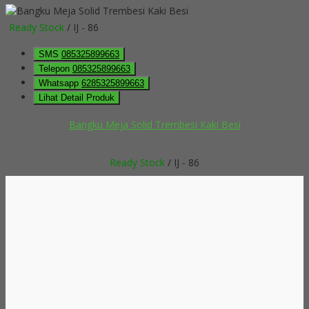
Ready Stock
/ IJ - 86
SMS
085325899663
Telepon
085325899663
Whatsapp
6285325899663
Lihat Detail Produk
Bangku Meja Solid Trembesi Kaki Besi
Ready Stock
/ IJ - 86