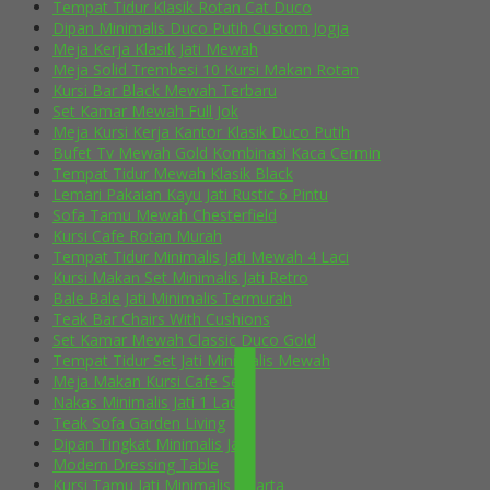
Tempat Tidur Klasik Rotan Cat Duco
Dipan Minimalis Duco Putih Custom Jogja
Meja Kerja Klasik Jati Mewah
Meja Solid Trembesi 10 Kursi Makan Rotan
Kursi Bar Black Mewah Terbaru
Set Kamar Mewah Full Jok
Meja Kursi Kerja Kantor Klasik Duco Putih
Bufet Tv Mewah Gold Kombinasi Kaca Cermin
Tempat Tidur Mewah Klasik Black
Lemari Pakaian Kayu Jati Rustic 6 Pintu
Sofa Tamu Mewah Chesterfield
Kursi Cafe Rotan Murah
Tempat Tidur Minimalis Jati Mewah 4 Laci
Kursi Makan Set Minimalis Jati Retro
Bale Bale Jati Minimalis Termurah
Teak Bar Chairs With Cushions
Set Kamar Mewah Classic Duco Gold
Tempat Tidur Set Jati Minimalis Mewah
Meja Makan Kursi Cafe Selly
Nakas Minimalis Jati 1 Laci
Teak Sofa Garden Living
Dipan Tingkat Minimalis Jati
Modern Dressing Table
Kursi Tamu Jati Minimalis Jakarta