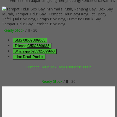
*Pemesanan dapat langsung menghubungi kontak di bawah ini:
Ready Stock
/ IJ - 30
SMS
085325899663
Telepon
085325899663
Whatsapp
6285325899663
Lihat Detail Produk
Tempat Tidur Box Bayi Minimalis Putih
Ready Stock
/ IJ - 30