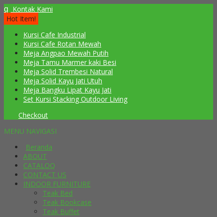
q
Kontak Kami
Hot Item!
Kursi Cafe Industrial
Kursi Cafe Rotan Mewah
Meja Angpao Mewah Putih
Meja Tamu Marmer kaki Besi
Meja Solid Trembesi Natural
Meja Solid Kayu Jati Utuh
Meja Bangku Lipat Kayu Jati
Set Kursi Stacking Outdoor Living
Checkout
MENU NAVIGASI
Beranda
ABOUT
CATALOQ
CONTACT US
INDOOR FURNITURE
Teak Bed
Teak Bookcase
Teak Buffet