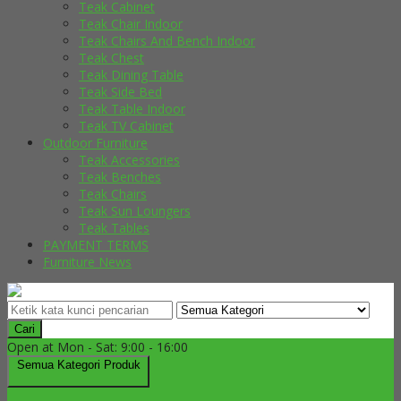
Teak Cabinet
Teak Chair Indoor
Teak Chairs And Bench Indoor
Teak Chest
Teak Dining Table
Teak Side Bed
Teak Table Indoor
Teak TV Cabinet
Outdoor Furniture
Teak Accessories
Teak Benches
Teak Chairs
Teak Sun Loungers
Teak Tables
PAYMENT TERMS
Furniture News
Cari
Open at Mon - Sat: 9:00 - 16:00
Semua Kategori Produk