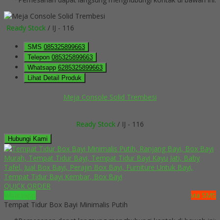
Ready Stock
/ IJ - 116
SMS
085325899663
Telepon
085325899663
Whatsapp
6285325899663
Lihat Detail Produk
Meja Console Solid Trembesi
Ready Stock
/ IJ - 116
Hubungi Kami
QUICK ORDER
Whatsapp
via SMS
Tempat Tidur Box Bayi Minimalis Putih