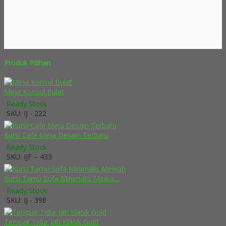
Produk Pilihan
Meja Konsul Bulat
Ready Stock
SKU: IJ - 222
Kursi Cafe Meja Desain Terbaru
Ready Stock
SKU: IJF – 433
Kursi Tamu Sofa Minimalis Mewa....
Ready Stock
SKU: IJ - 398
Tempat Tidur Jati Klasik Gold