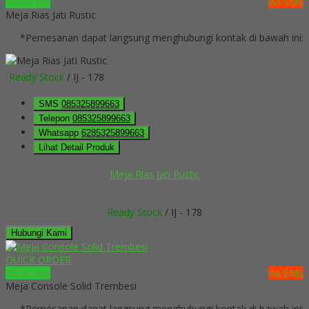
Whatsapp
via SMS
Meja Rias Jati Rustic
*Pemesanan dapat langsung menghubungi kontak di bawah ini:
Ready Stock
/ IJ - 178
SMS
085325899663
Telepon
085325899663
Whatsapp
6285325899663
Lihat Detail Produk
Meja Rias Jati Rustic
Ready Stock
/ IJ - 178
Hubungi Kami
QUICK ORDER
Whatsapp
via SMS
Meja Console Solid Trembesi
*Pemesanan dapat langsung menghubungi kontak di bawah ini: