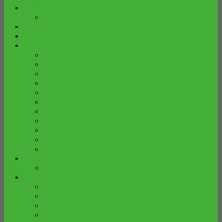
FURNITURE KUSEN PINTU
KUSEN & PINTU
FURNITURE MIMBAR
FURNITURE PELENGKAP
FURNITURE RUANG TAMU
ALMARI JAM HIAS
BUFFET
COFFE TABLE
KURSI TERAS
LEMARI BUKU
LEMARI HIAS
LEMARI PARTISI
LEMARI SEPATU
MEJA TAMU
SET KURSI TAMU
SOFA & KURSI
FURNITURE TAMAN
GAZEBO JEPARA
FURNITURE TREMBESI
BANGKU TREMBESI
KURSI / STOOL
MEJA TREMBESI
SET KURSI MEJA TREMBESI