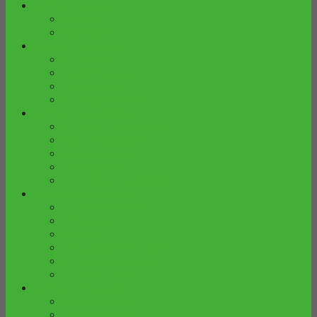
FURNITURE BAYI
BABY TAFEL
BOX BAYI
FURNITURE DAPUR
KURSI BAR
KURSI MAKAN
MEJA MAKAN
SET KURSI MAKAN
FURNITURE DEKORASI
GEBYOK PELAMINAN
KOTAK ANGPAO
KURSI DEKORASI
MEJA CONSOLE
PELENGKAP DEKORASI
FURNITURE KAMAR
LEMARI PAKAIAN
MEJA RIAS
NAKAS
PIGURA CERMIN HIAS
SET KAMAR TIDUR
TEMPAT TIDUR
FURNITURE KANTOR
KURSI KANTOR
MEJA KANTOR