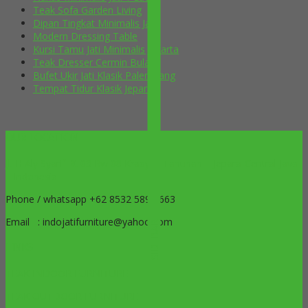
Teak Sofa Garden Living
Dipan Tingkat Minimalis Jati
Modern Dressing Table
Kursi Tamu Jati Minimalis Jakarta
Teak Dresser Cermin Bulat
Bufet Ukir Jati Klasik Palembang
Tempat Tidur Klasik Jepara
OUR LOCATION
Jl. H Aly Syarif Rt 03 Rw 08 Krapyak Tahunan – Jepara-Central Java
– Indonesia
Phone / whatsapp +62 8532 5899 663
Email : indojatifurniture@yahoo.com
SIDEBAR
LINKS
TEAK INDOOR FURNITURE
TEAK OUTDOOR FURNITURE