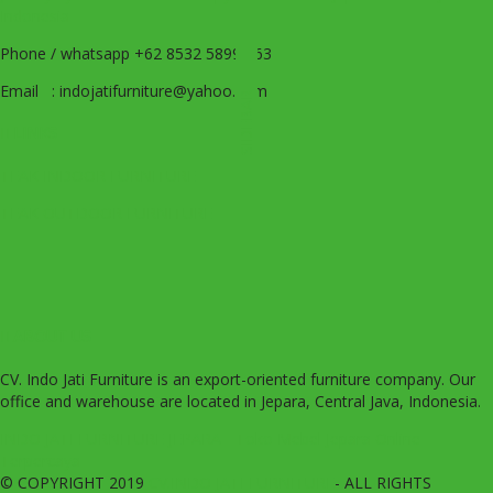
Indonesia
Phone / whatsapp +62 8532 5899 663
Email : indojatifurniture@yahoo.com
SIDEBAR
LINKS
TEAK INDOOR FURNITURE
TEAK OUTDOOR FURNITURE
ABOUT US
CV. Indo Jati Furniture is an export-oriented furniture company. Our
office and warehouse are located in Jepara, Central Java, Indonesia.
INDO JATI FURNITURE JEPARA - Toko Mebel Jepara Online
Terpercaya
© COPYRIGHT 2019
CV.INDO JATI FURNITURE
- ALL RIGHTS