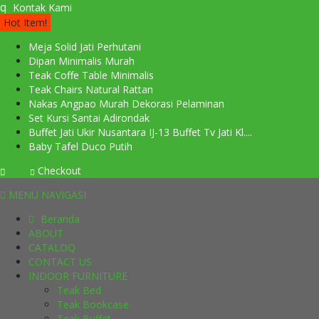
q
Kontak Kami
Hot Item!
Meja Solid Jati Perhutani
Dipan Minimalis Murah
Teak Coffe Table Minimalis
Teak Chairs Natural Rattan
Nakas Angpao Murah Dekorasi Pelaminan
Set Kursi Santai Adirondak
Buffet Jati Ukir Nusantara IJ-13 Buffet Tv Jati Kl....
Baby Tafel Duco Putih
Checkout
MENU NAVIGASI
Beranda
ABOUT
CATALOQ
CONTACT US
INDOOR FURNITURE
Teak Bed
Teak Bookcase
Teak Buffet