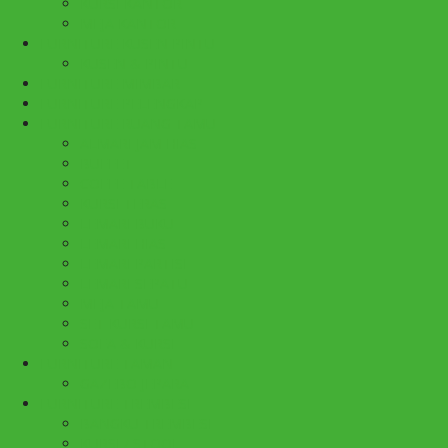
KURSI KANTOR
MEJA KANTOR
FURNITURE KUSEN PINTU
KUSEN & PINTU
FURNITURE MIMBAR
FURNITURE PELENGKAP
FURNITURE RUANG TAMU
ALMARI JAM HIAS
BUFFET
COFFE TABLE
KURSI TERAS
LEMARI BUKU
LEMARI HIAS
LEMARI PARTISI
LEMARI SEPATU
MEJA TAMU
SET KURSI TAMU
SOFA & KURSI
FURNITURE TAMAN
GAZEBO JEPARA
FURNITURE TREMBESI
BANGKU TREMBESI
KURSI / STOOL