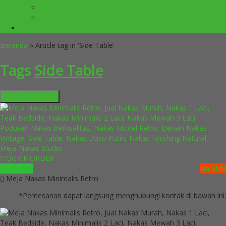
MEJA TREMBESI
SET KURSI MEJA TREMBESI
PROMO HARI INI
Beranda
»
Article tag in 'Side Table'
Tags
Side Table
Hubungi Kami
QUICK ORDER
Whatsapp
via SMS
Meja Nakas Minimalis Retro
*Pemesanan dapat langsung menghubungi kontak di bawah ini: