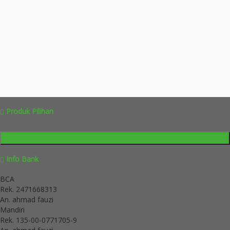
Produk Pilihan
Katalog Produk
Info Bank
BCA
Rek.
2471668313
An. ahmad fauzi
Mandiri
Rek.
135-00-0771705-9