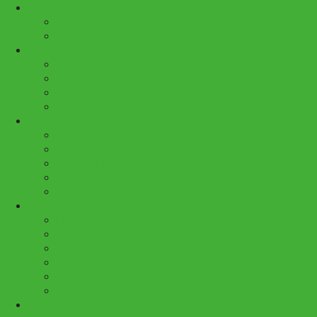
FURNITURE BAYI
BABY TAFEL
BOX BAYI
FURNITURE DAPUR
KURSI BAR
KURSI MAKAN
MEJA MAKAN
SET KURSI MAKAN
FURNITURE DEKORASI
GEBYOK PELAMINAN
KOTAK ANGPAO
KURSI DEKORASI
MEJA CONSOLE
PELENGKAP DEKORASI
FURNITURE KAMAR
LEMARI PAKAIAN
MEJA RIAS
NAKAS
PIGURA CERMIN HIAS
SET KAMAR TIDUR
TEMPAT TIDUR
FURNITURE KANTOR