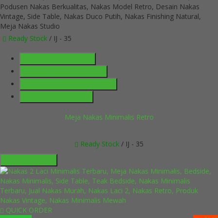
Ready Stock
/ IJ - 35
SMS
085325899663
Telepon
085325899663
Whatsapp
6285325899663
Lihat Detail Produk
Meja Nakas Minimalis Retro
Ready Stock
/ IJ - 35
Hubungi Kami
QUICK ORDER