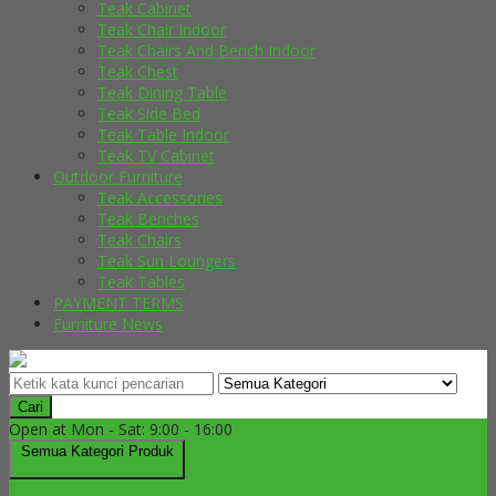
Teak Cabinet
Teak Chair Indoor
Teak Chairs And Bench Indoor
Teak Chest
Teak Dining Table
Teak Side Bed
Teak Table Indoor
Teak TV Cabinet
Outdoor Furniture
Teak Accessories
Teak Benches
Teak Chairs
Teak Sun Loungers
Teak Tables
PAYMENT TERMS
Furniture News
Cari
Open at Mon - Sat: 9:00 - 16:00
Semua Kategori Produk