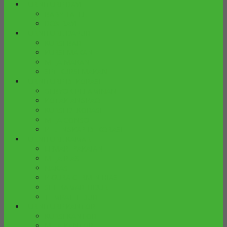
FURNITURE BAYI
BABY TAFEL
BOX BAYI
FURNITURE DAPUR
KURSI BAR
KURSI MAKAN
MEJA MAKAN
SET KURSI MAKAN
FURNITURE DEKORASI
GEBYOK PELAMINAN
KOTAK ANGPAO
KURSI DEKORASI
MEJA CONSOLE
PELENGKAP DEKORASI
FURNITURE KAMAR
LEMARI PAKAIAN
MEJA RIAS
NAKAS
PIGURA CERMIN HIAS
SET KAMAR TIDUR
TEMPAT TIDUR
FURNITURE KANTOR
KURSI KANTOR
MEJA KANTOR