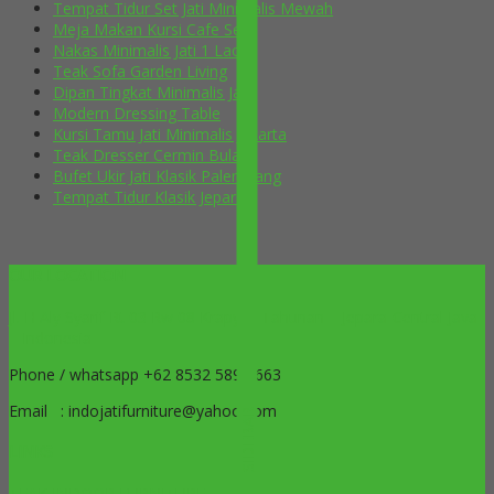
Tempat Tidur Set Jati Minimalis Mewah
Meja Makan Kursi Cafe Selly
Nakas Minimalis Jati 1 Laci
Teak Sofa Garden Living
Dipan Tingkat Minimalis Jati
Modern Dressing Table
Kursi Tamu Jati Minimalis Jakarta
Teak Dresser Cermin Bulat
Bufet Ukir Jati Klasik Palembang
Tempat Tidur Klasik Jepara
OUR LOCATION
Jl. H Aly Syarif Rt 03 Rw 08 Krapyak Tahunan – Jepara-Central Java
– Indonesia
Phone / whatsapp +62 8532 5899 663
Email : indojatifurniture@yahoo.com
SIDEBAR
LINKS
TEAK INDOOR FURNITURE