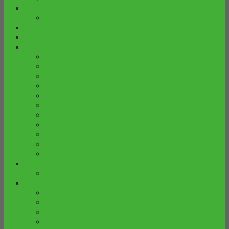
FURNITURE KUSEN PINTU
KUSEN & PINTU
FURNITURE MIMBAR
FURNITURE PELENGKAP
FURNITURE RUANG TAMU
ALMARI JAM HIAS
BUFFET
COFFE TABLE
KURSI TERAS
LEMARI BUKU
LEMARI HIAS
LEMARI PARTISI
LEMARI SEPATU
MEJA TAMU
SET KURSI TAMU
SOFA & KURSI
FURNITURE TAMAN
GAZEBO JEPARA
FURNITURE TREMBESI
BANGKU TREMBESI
KURSI / STOOL
MEJA TREMBESI
SET KURSI MEJA TREMBESI