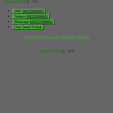
Ready Stock
/ IJ - 415
SMS
085325899663
Telepon
085325899663
Whatsapp
6285325899663
Lihat Detail Produk
Pintu Rumah Kayu Jati Minimalis Modern
Ready Stock
/ IJ - 415