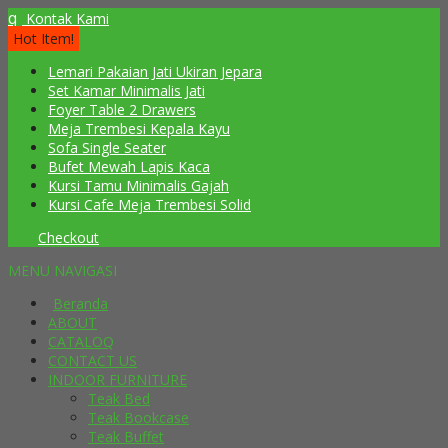
q
Kontak Kami
Hot Item!
Lemari Pakaian Jati Ukiran Jepara
Set Kamar Minimalis Jati
Foyer Table 2 Drawers
Meja Trembesi Kepala Kayu
Sofa Single Seater
Bufet Mewah Lapis Kaca
Kursi Tamu Minimalis Gajah
Kursi Cafe Meja Trembesi Solid
Checkout
MENU NAVIGASI
Beranda
ABOUT
CATALOQ
CONTACT US
INDOOR FURNITURE
Teak Bed
Teak Bookcase
Teak Buffet