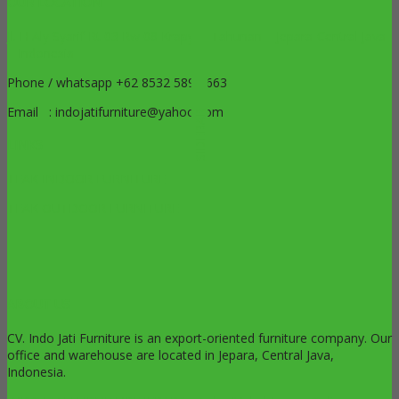
OUR LOCATION
Jl. H Aly Syarif Rt 03 Rw 08 Krapyak Tahunan – Jepara-Central Java
– Indonesia
Phone / whatsapp +62 8532 5899 663
Email : indojatifurniture@yahoo.com
SIDEBAR
LINKS
TEAK INDOOR FURNITURE
TEAK OUTDOOR FURNITURE
ABOUT US
CV. Indo Jati Furniture is an export-oriented furniture company. Our
office and warehouse are located in Jepara, Central Java,
Indonesia.