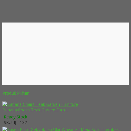
Produk Pilihan
Banana Chairs Teak Garden Furn....
Ready Stock
SKU: IJ - 132