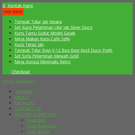
q
Kontak Kami
Hot Item!
Tempat Tidur Jati Jepara
Set Kursi Pelaminan Ukir Jati Silver Duco
Kursi Tamu Sudut Model Gajah
Meja Makan Kursi Cafe Selly
Kursi Teras Jati
Tempat Tidur Bayi IJ-12 Box Bayi Kecil Duco Putih
Set Sofa Pelaminan Mewah Gold
Meja Konsul Minimalis Retro
Checkout
MENU NAVIGASI
Beranda
ABOUT
CATALOQ
CONTACT US
INDOOR FURNITURE
Teak Bed
Teak Bookcase
Teak Buffet