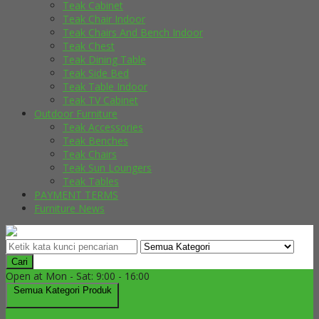
Teak Cabinet
Teak Chair Indoor
Teak Chairs And Bench Indoor
Teak Chest
Teak Dining Table
Teak Side Bed
Teak Table Indoor
Teak TV Cabinet
Outdoor Furniture
Teak Accessories
Teak Benches
Teak Chairs
Teak Sun Loungers
Teak Tables
PAYMENT TERMS
Furniture News
Cari
Open at Mon - Sat: 9:00 - 16:00
Semua Kategori Produk