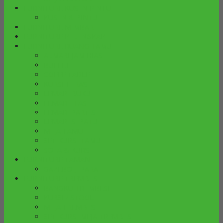
FURNITURE KUSEN PINTU
KUSEN & PINTU
FURNITURE MIMBAR
FURNITURE PELENGKAP
FURNITURE RUANG TAMU
ALMARI JAM HIAS
BUFFET
COFFE TABLE
KURSI TERAS
LEMARI BUKU
LEMARI HIAS
LEMARI PARTISI
LEMARI SEPATU
MEJA TAMU
SET KURSI TAMU
SOFA & KURSI
FURNITURE TAMAN
GAZEBO JEPARA
FURNITURE TREMBESI
BANGKU TREMBESI
KURSI / STOOL
MEJA TREMBESI
SET KURSI MEJA TREMBESI