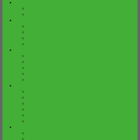
FURNITURE BAYI
BABY TAFEL
BOX BAYI
FURNITURE DAPUR
KURSI BAR
KURSI MAKAN
MEJA MAKAN
SET KURSI MAKAN
FURNITURE DEKORASI
GEBYOK PELAMINAN
KOTAK ANGPAO
KURSI DEKORASI
MEJA CONSOLE
PELENGKAP DEKORASI
FURNITURE KAMAR
LEMARI PAKAIAN
MEJA RIAS
NAKAS
PIGURA CERMIN HIAS
SET KAMAR TIDUR
TEMPAT TIDUR
FURNITURE KANTOR
KURSI KANTOR
MEJA KANTOR