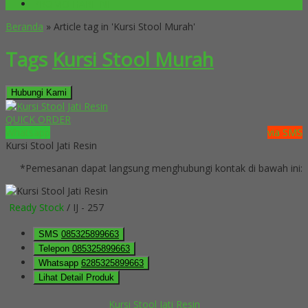
PROMO HARI INI
Beranda
»
Article tag in 'Kursi Stool Murah'
Tags
Kursi Stool Murah
Hubungi Kami
QUICK ORDER
Whatsapp
via SMS
Kursi Stool Jati Resin
*Pemesanan dapat langsung menghubungi kontak di bawah ini:
Ready Stock
/ IJ - 257
SMS
085325899663
Telepon
085325899663
Whatsapp
6285325899663
Lihat Detail Produk
Kursi Stool Jati Resin