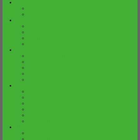
FURNITURE BAYI
BABY TAFEL
BOX BAYI
FURNITURE DAPUR
KURSI BAR
KURSI MAKAN
MEJA MAKAN
SET KURSI MAKAN
FURNITURE DEKORASI
GEBYOK PELAMINAN
KOTAK ANGPAO
KURSI DEKORASI
MEJA CONSOLE
PELENGKAP DEKORASI
FURNITURE KAMAR
LEMARI PAKAIAN
MEJA RIAS
NAKAS
PIGURA CERMIN HIAS
SET KAMAR TIDUR
TEMPAT TIDUR
FURNITURE KANTOR
KURSI KANTOR
MEJA KANTOR