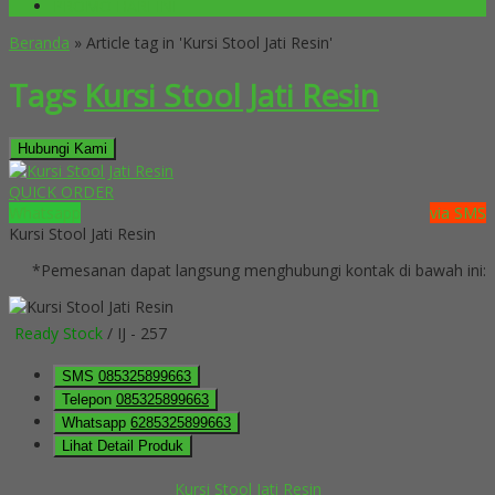
PROMO HARI INI
Beranda
»
Article tag in 'Kursi Stool Jati Resin'
Tags
Kursi Stool Jati Resin
Hubungi Kami
QUICK ORDER
Whatsapp
via SMS
Kursi Stool Jati Resin
*Pemesanan dapat langsung menghubungi kontak di bawah ini:
Ready Stock
/ IJ - 257
SMS
085325899663
Telepon
085325899663
Whatsapp
6285325899663
Lihat Detail Produk
Kursi Stool Jati Resin