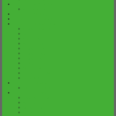
FURNITURE KUSEN PINTU
KUSEN & PINTU
FURNITURE MIMBAR
FURNITURE PELENGKAP
FURNITURE RUANG TAMU
ALMARI JAM HIAS
BUFFET
COFFE TABLE
KURSI TERAS
LEMARI BUKU
LEMARI HIAS
LEMARI PARTISI
LEMARI SEPATU
MEJA TAMU
SET KURSI TAMU
SOFA & KURSI
FURNITURE TAMAN
GAZEBO JEPARA
FURNITURE TREMBESI
BANGKU TREMBESI
KURSI / STOOL
MEJA TREMBESI
SET KURSI MEJA TREMBESI