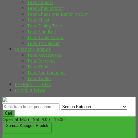
Teak Cabinet
Teak Chair Indoor
Teak Chairs And Bench Indoor
Teak Chest
Teak Dining Table
Teak Side Bed
Teak Table Indoor
Teak TV Cabinet
Outdoor Furniture
Teak Accessories
Teak Benches
Teak Chairs
Teak Sun Loungers
Teak Tables
PAYMENT TERMS
Furniture News
Cari
Open at Mon - Sat: 9:00 - 16:00
Semua Kategori Produk