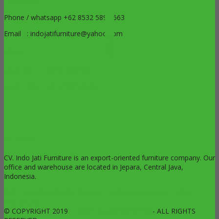
– Indonesia
Phone / whatsapp +62 8532 5899 663
Email : indojatifurniture@yahoo.com
SIDEBAR
LINKS
TEAK INDOOR FURNITURE
TEAK OUTDOOR FURNITURE
ABOUT US
CV. Indo Jati Furniture is an export-oriented furniture company. Our
office and warehouse are located in Jepara, Central Java,
Indonesia.
INDO JATI FURNITURE JEPARA - Toko Mebel Jepara Online
Terpercaya
© COPYRIGHT 2019
CV.INDO JATI FURNITURE
- ALL RIGHTS