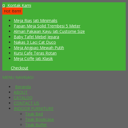
q
Kontak Kami
Hot Item!
Meja Rias Jati Minimalis
Papan Meja Solid Trembesi 5 Meter
Almari Pakaian Kayu Jati Custome Size
Baby Tafel Mebel Jepara
Nakas 3 Laci Cat Duco
Meja Angpao Mewah Putih
Kursi Cafe Teras Rotan
Meja Coffe Jati Klasik
Checkout
MENU NAVIGASI
Beranda
ABOUT
CATALOQ
CONTACT US
INDOOR FURNITURE
Teak Bed
Teak Bookcase
Teak Buffet