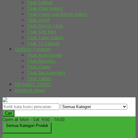
Teak Cabinet
Teak Chair Indoor
Teak Chairs And Bench Indoor
Teak Chest
Teak Dining Table
Teak Side Bed
Teak Table Indoor
Teak TV Cabinet
Outdoor Furniture
Teak Accessories
Teak Benches
Teak Chairs
Teak Sun Loungers
Teak Tables
PAYMENT TERMS
Furniture News
Cari
Open at Mon - Sat: 9:00 - 16:00
Semua Kategori Produk