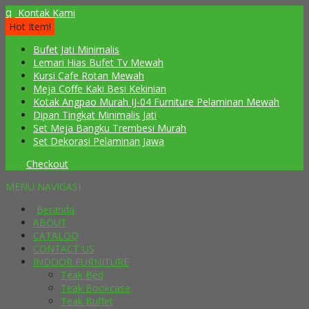
q
Kontak Kami
Hot Item!
Bufet Jati Minimalis
Lemari Hias Bufet Tv Mewah
Kursi Cafe Rotan Mewah
Meja Coffe Kaki Besi Kekinian
Kotak Angpao Murah IJ-04 Furniture Pelaminan Mewah
Dipan Tingkat Minimalis Jati
Set Meja Bangku Trembesi Murah
Set Dekorasi Pelaminan Jawa
Checkout
MENU NAVIGASI
Beranda
ABOUT
CATALOQ
CONTACT US
INDOOR FURNITURE
Teak Bed
Teak Bookcase
Teak Buffet