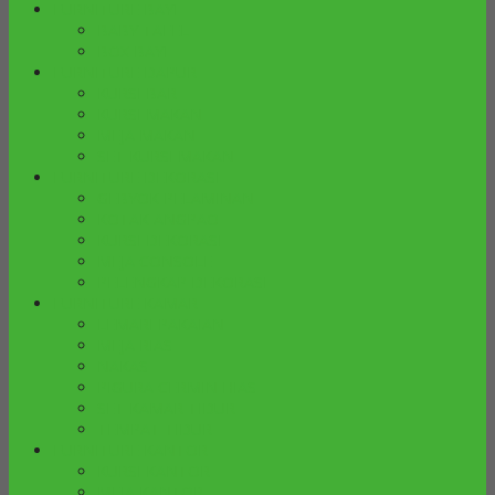
FURNITURE BAYI
BABY TAFEL
BOX BAYI
FURNITURE DAPUR
KURSI BAR
KURSI MAKAN
MEJA MAKAN
SET KURSI MAKAN
FURNITURE DEKORASI
GEBYOK PELAMINAN
KOTAK ANGPAO
KURSI DEKORASI
MEJA CONSOLE
PELENGKAP DEKORASI
FURNITURE KAMAR
LEMARI PAKAIAN
MEJA RIAS
NAKAS
PIGURA CERMIN HIAS
SET KAMAR TIDUR
TEMPAT TIDUR
FURNITURE KANTOR
KURSI KANTOR
MEJA KANTOR