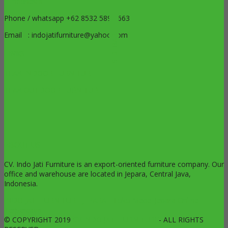
– Indonesia
Phone / whatsapp +62 8532 5899 663
Email : indojatifurniture@yahoo.com
SIDEBAR
LINKS
TEAK INDOOR FURNITURE
TEAK OUTDOOR FURNITURE
ABOUT US
CV. Indo Jati Furniture is an export-oriented furniture company. Our
office and warehouse are located in Jepara, Central Java,
Indonesia.
INDO JATI FURNITURE JEPARA - Toko Mebel Jepara Online
Terpercaya
© COPYRIGHT 2019
CV.INDO JATI FURNITURE
- ALL RIGHTS