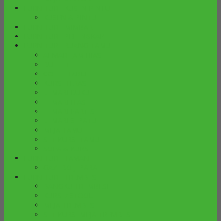
FURNITURE KUSEN PINTU
KUSEN & PINTU
FURNITURE MIMBAR
FURNITURE PELENGKAP
FURNITURE RUANG TAMU
ALMARI JAM HIAS
BUFFET
COFFE TABLE
KURSI TERAS
LEMARI BUKU
LEMARI HIAS
LEMARI PARTISI
LEMARI SEPATU
MEJA TAMU
SET KURSI TAMU
SOFA & KURSI
FURNITURE TAMAN
GAZEBO JEPARA
FURNITURE TREMBESI
BANGKU TREMBESI
KURSI / STOOL
MEJA TREMBESI
SET KURSI MEJA TREMBESI