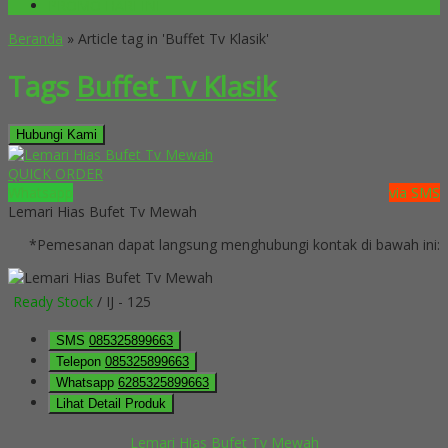
PROMO HARI INI
Beranda
»
Article tag in 'Buffet Tv Klasik'
Tags
Buffet Tv Klasik
Hubungi Kami
QUICK ORDER
Whatsapp
via SMS
Lemari Hias Bufet Tv Mewah
*Pemesanan dapat langsung menghubungi kontak di bawah ini:
Ready Stock
/ IJ - 125
SMS
085325899663
Telepon
085325899663
Whatsapp
6285325899663
Lihat Detail Produk
Lemari Hias Bufet Tv Mewah