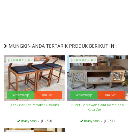
MUNGKIN ANDA TERTARIK PRODUK BERIKUT INI:
QUICK ORDER
QUICK ORDER
Whatsapp
via SMS
Whatsapp
via SMS
Teak Bar Chairs With Cushions
Bufet Tv Mewah Gold Kombinasi
Kaca Cermin
Ready Stock
/ IJF – 506
Ready Stock
/ IJF – 514