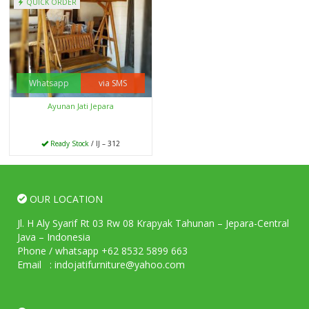
QUICK ORDER
Whatsapp
via SMS
Ayunan Jati Jepara
Ready Stock
/ IJ – 312
OUR LOCATION
Jl. H Aly Syarif Rt 03 Rw 08 Krapyak Tahunan – Jepara-Central
Java – Indonesia
Phone / whatsapp +62 8532 5899 663
Email : indojatifurniture@yahoo.com