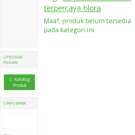
terpercaya blora
Tempat Tidur Jati
Maaf, produk belum tersedia
Minimalis
pada kategori ini
PRODUK
PILIHAN
Katalog
Produk
INFO BANK