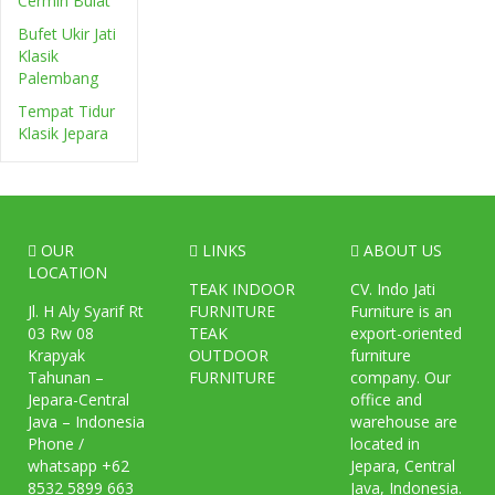
Cermin Bulat
Bufet Ukir Jati
Klasik
Palembang
Tempat Tidur
Klasik Jepara
OUR
LINKS
ABOUT US
LOCATION
TEAK INDOOR
CV. Indo Jati
Jl. H Aly Syarif Rt
FURNITURE
Furniture is an
03 Rw 08
TEAK
export-oriented
Krapyak
OUTDOOR
furniture
Tahunan –
FURNITURE
company. Our
Jepara-Central
office and
Java – Indonesia
warehouse are
Phone /
located in
whatsapp +62
Jepara, Central
8532 5899 663
Java, Indonesia.