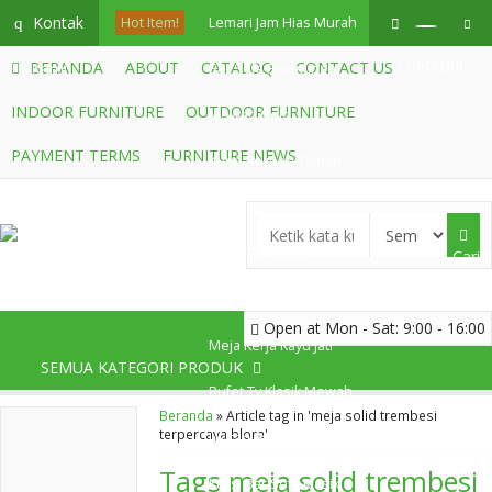
Kontak
q
Hot Item!
Lemari Jam Hias Murah
Checkout
BERANDA
ABOUT
CATALOQ
CONTACT US
Kami
Set Sofa Pelaminan
INDOOR FURNITURE
OUTDOOR FURNITURE
Mewah Gold
PAYMENT TERMS
FURNITURE NEWS
Kursi Ayunan Taman
Kayu Jati
Kursi Teras Jati
Cari
Minimalis Puter
Open at Mon - Sat: 9:00 - 16:00
Meja Kerja Kayu Jati
SEMUA KATEGORI PRODUK
Bufet Tv Klasik Mewah
Beranda
»
Article tag in 'meja solid trembesi
terpercaya blora'
Ukiran Jepara
Tags
meja solid trembesi
Kursi Bar Sofa Klasik