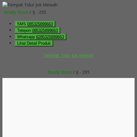
Ready Stock
/ IJ - 295
SMS
085325899663
Telepon
085325899663
Whatsapp
6285325899663
Lihat Detail Produk
Tempat Tidur Jok Mewah
Ready Stock
/ IJ - 295