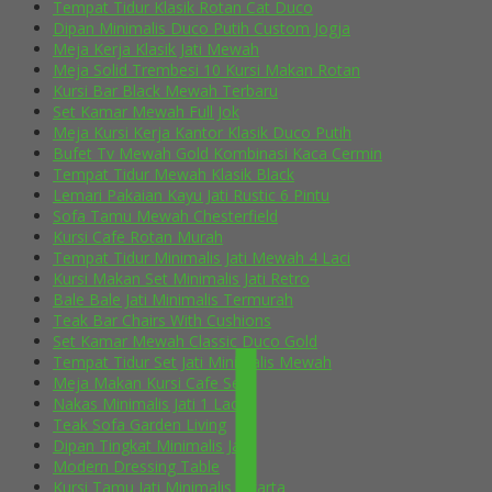
Tempat Tidur Klasik Rotan Cat Duco
Dipan Minimalis Duco Putih Custom Jogja
Meja Kerja Klasik Jati Mewah
Meja Solid Trembesi 10 Kursi Makan Rotan
Kursi Bar Black Mewah Terbaru
Set Kamar Mewah Full Jok
Meja Kursi Kerja Kantor Klasik Duco Putih
Bufet Tv Mewah Gold Kombinasi Kaca Cermin
Tempat Tidur Mewah Klasik Black
Lemari Pakaian Kayu Jati Rustic 6 Pintu
Sofa Tamu Mewah Chesterfield
Kursi Cafe Rotan Murah
Tempat Tidur Minimalis Jati Mewah 4 Laci
Kursi Makan Set Minimalis Jati Retro
Bale Bale Jati Minimalis Termurah
Teak Bar Chairs With Cushions
Set Kamar Mewah Classic Duco Gold
Tempat Tidur Set Jati Minimalis Mewah
Meja Makan Kursi Cafe Selly
Nakas Minimalis Jati 1 Laci
Teak Sofa Garden Living
Dipan Tingkat Minimalis Jati
Modern Dressing Table
Kursi Tamu Jati Minimalis Jakarta