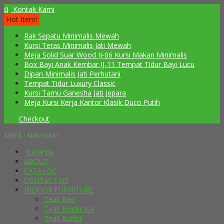
q
Kontak Kami
Hot Item!
Rak Sepatu Minimalis Mewah
Kursi Teras Minimalis Jati Mewah
Meja Solid Suar Wood IJ-06 Kursi Makan Minimalis
Box Bayi Anak Kembar IJ-11 Tempat Tidur Bayi Lucu
Dipan Minimalis Jati Perhutani
Tempat Tidur Luxury Classic
Kursi Tamu Ganesha Jati Jepara
Meja Kursi Kerja Kantor Klasik Duco Putih
Checkout
MENU NAVIGASI
Beranda
ABOUT
CATALOQ
CONTACT US
INDOOR FURNITURE
Teak Bed
Teak Bookcase
Teak Buffet