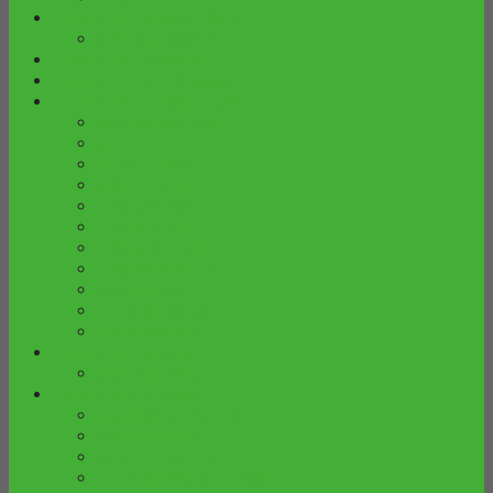
FURNITURE KUSEN PINTU
KUSEN & PINTU
FURNITURE MIMBAR
FURNITURE PELENGKAP
FURNITURE RUANG TAMU
ALMARI JAM HIAS
BUFFET
COFFE TABLE
KURSI TERAS
LEMARI BUKU
LEMARI HIAS
LEMARI PARTISI
LEMARI SEPATU
MEJA TAMU
SET KURSI TAMU
SOFA & KURSI
FURNITURE TAMAN
GAZEBO JEPARA
FURNITURE TREMBESI
BANGKU TREMBESI
KURSI / STOOL
MEJA TREMBESI
SET KURSI MEJA TREMBESI