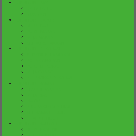
FURNITURE BAYI
BABY TAFEL
BOX BAYI
FURNITURE DAPUR
KURSI BAR
KURSI MAKAN
MEJA MAKAN
SET KURSI MAKAN
FURNITURE DEKORASI
GEBYOK PELAMINAN
KOTAK ANGPAO
KURSI DEKORASI
MEJA CONSOLE
PELENGKAP DEKORASI
FURNITURE KAMAR
LEMARI PAKAIAN
MEJA RIAS
NAKAS
PIGURA CERMIN HIAS
SET KAMAR TIDUR
TEMPAT TIDUR
FURNITURE KANTOR
KURSI KANTOR
MEJA KANTOR