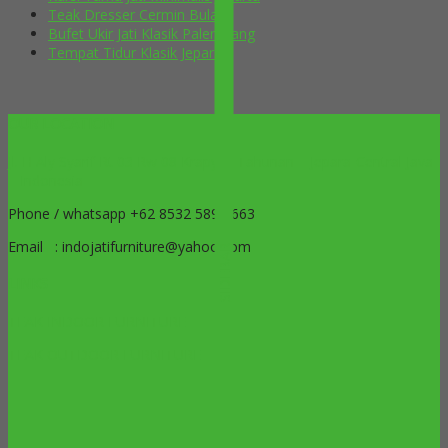
Teak Dresser Cermin Bulat
Bufet Ukir Jati Klasik Palembang
Tempat Tidur Klasik Jepara
OUR LOCATION
Jl. H Aly Syarif Rt 03 Rw 08 Krapyak Tahunan – Jepara-Central Java
– Indonesia
Phone / whatsapp +62 8532 5899 663
Email : indojatifurniture@yahoo.com
SIDEBAR
LINKS
TEAK INDOOR FURNITURE
TEAK OUTDOOR FURNITURE