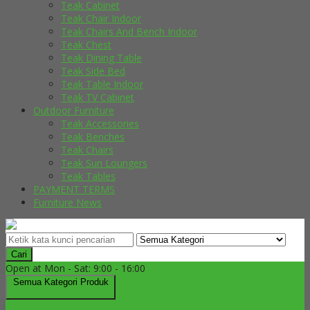
Teak Cabinet
Teak Chair Indoor
Teak Chairs And Bench Indoor
Teak Chest
Teak Dining Table
Teak Side Bed
Teak Table Indoor
Teak TV Cabinet
Outdoor Furniture
Teak Accessories
Teak Benches
Teak Chairs
Teak Sun Loungers
Teak Tables
PAYMENT TERMS
Furniture News
Cari
Open at Mon - Sat: 9:00 - 16:00
Semua Kategori Produk