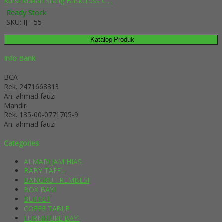
Kursi Makan Silang Backcross C....
Ready Stock
SKU: IJ - 55
Katalog Produk
Info Bank
BCA
Rek.
2471668313
An. ahmad fauzi
Mandiri
Rek.
135-00-0771705-9
An. ahmad fauzi
Categories
ALMARI JAM HIAS
BABY TAFEL
BANGKU TREMBESI
BOX BAYI
BUFFET
COFFE TABLE
FURNITURE BAYI