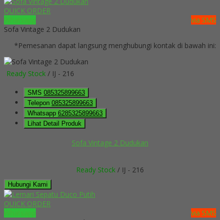
QUICK ORDER
Whatsapp
via SMS
Sofa Vintage 2 Dudukan
*Pemesanan dapat langsung menghubungi kontak di bawah ini:
Ready Stock
/ IJ - 216
SMS
085325899663
Telepon
085325899663
Whatsapp
6285325899663
Lihat Detail Produk
Sofa Vintage 2 Dudukan
Ready Stock
/ IJ - 216
Hubungi Kami
QUICK ORDER
Whatsapp
via SMS