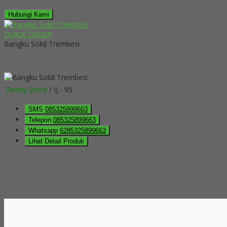
Hubungi Kami
QUICK ORDER
Bangku Solid Trembesi
Ready Stock
/ IJ - 95
SMS
085325899663
Telepon
085325899663
Whatsapp
6285325899663
Lihat Detail Produk