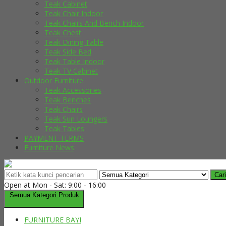
Teak Cabinet
Teak Chair Indoor
Teak Chairs And Bench Indoor
Teak Chest
Teak Dining Table
Teak Side Bed
Teak Table Indoor
Teak TV Cabinet
Outdoor Furniture
Teak Accessories
Teak Benches
Teak Chairs
Teak Sun Loungers
Teak Tables
PAYMENT TERMS
Furniture News
Cari
Open at Mon - Sat: 9:00 - 16:00
Semua Kategori Produk
FURNITURE BAYI