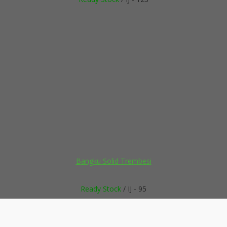
Bangku Solid Trembesi
Ready Stock
/ IJ - 95