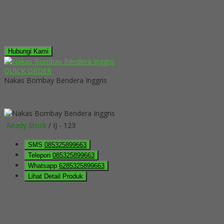
Hubungi Kami
QUICK ORDER
Nakas Bombay Bendera Inggris
Ready Stock
/ IJ - 123
SMS
085325899663
Telepon
085325899663
Whatsapp
6285325899663
Lihat Detail Produk