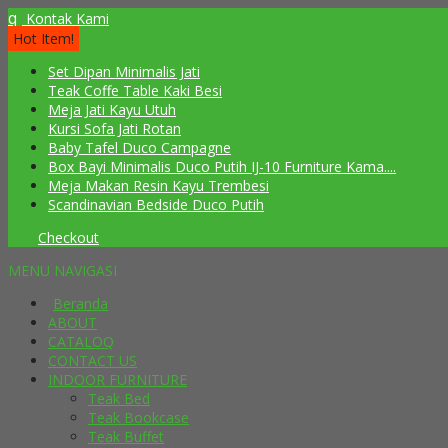
q
Kontak Kami
Hot Item!
Set Dipan Minimalis Jati
Teak Coffe Table Kaki Besi
Meja Jati Kayu Utuh
Kursi Sofa Jati Rotan
Baby Tafel Duco Campagne
Box Bayi Minimalis Duco Putih IJ-10 Furniture Kama....
Meja Makan Resin Kayu Trembesi
Scandinavian Bedside Duco Putih
Checkout
MENU NAVIGASI
Beranda
ABOUT
CATALOQ
CONTACT US
INDOOR FURNITURE
Teak Bed
Teak Bookcase
Teak Buffet