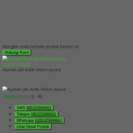
Mungkin Anda tertarik produk berikut ini:
Hubungi Kami
QUICK ORDER
Ayunan Jati Antik Mebel Jepara
Ready Stock
/ IJ - 80
SMS
085325899663
Telepon
085325899663
Whatsapp
6285325899663
Lihat Detail Produk